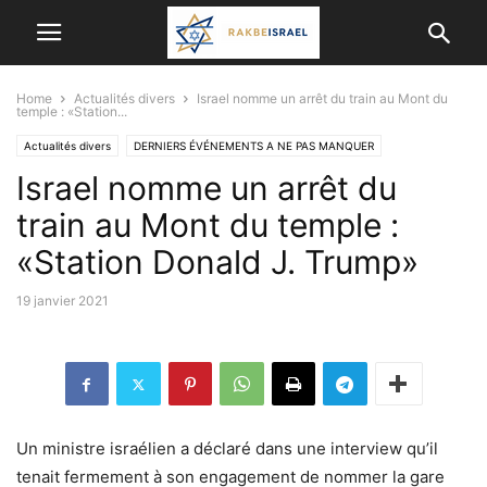
Home
Actualités divers
Israel nomme un arrêt du train au Mont du
temple : «Station...
Actualités divers
DERNIERS ÉVÉNEMENTS A NE PAS MANQUER
Israel nomme un arrêt du
ISRAËL ET LES AUTRES PAYS
train au Mont du temple :
«Station Donald J. Trump»
19 janvier 2021
Un ministre israélien a déclaré dans une interview qu’il
tenait fermement à son engagement de nommer la gare