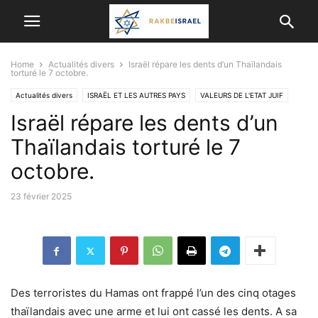
Home
Actualités divers
Israël répare les dents d’un Thaïlandais
torturé le 7 octobre.
Actualités divers
ISRAËL ET LES AUTRES PAYS
VALEURS DE L'ETAT JUIF
Israël répare les dents d’un
VIE EN ISRAËL
Thaïlandais torturé le 7
octobre.
23 février 2025
Des terroristes du Hamas ont frappé l’un des cinq otages
thaïlandais avec une arme et lui ont cassé les dents. A sa