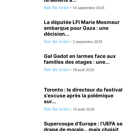
Israéliens à...
Rak Be Israel
-
14 septembre 2025
La députée LFI Marie Mesmeur
embarque pour Gaza : une
décision...
Rak Be Israel
-
2 septembre 2025
Gal Gadot en larmes face aux
familles des otages : une...
Rak Be Israel
-
18 août 2025
Toronto : le directeur du festival
s’excuse après la polémique
sur...
Rak Be Israel
-
14 août 2025
Supercoupe d’Europe : l’UEFA se
drape de morale… mais choisit