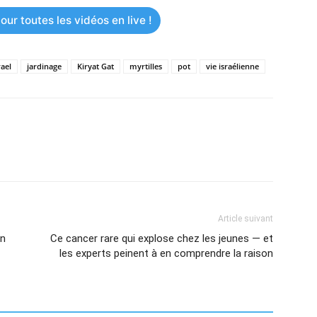
ur toutes les vidéos en live !
rael
jardinage
Kiryat Gat
myrtilles
pot
vie israélienne
Article suivant
on
Ce cancer rare qui explose chez les jeunes — et
les experts peinent à en comprendre la raison