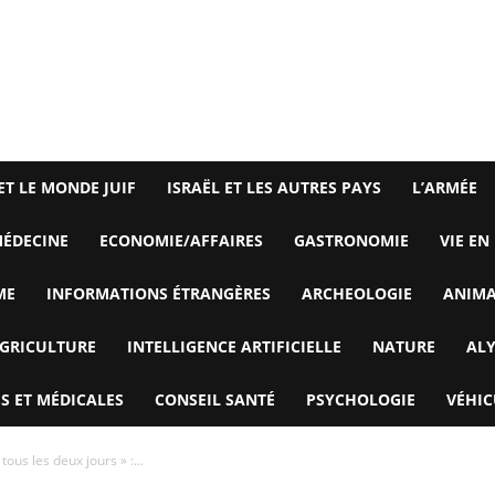
ET LE MONDE JUIF
ISRAËL ET LES AUTRES PAYS
L’ARMÉE
ÉDECINE
ECONOMIE/AFFAIRES
GASTRONOMIE
VIE EN
ME
INFORMATIONS ÉTRANGÈRES
ARCHEOLOGIE
ANIM
GRICULTURE
INTELLIGENCE ARTIFICIELLE
NATURE
AL
S ET MÉDICALES
CONSEIL SANTÉ
PSYCHOLOGIE
VÉHIC
tous les deux jours » :...