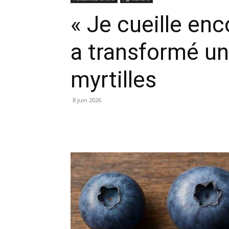
« Je cueille enc
a transformé u
myrtilles
8 juin 2026