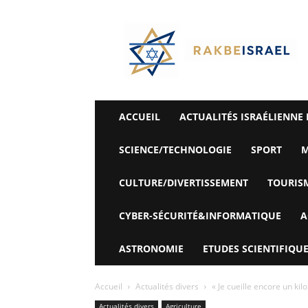
©
Rak
Be
Israel-
Sté
Alyaexpress-
News
ACCUEIL
ACTUALITÉS ISRAÉLIENNE 
SCIENCE/TECHNOLOGIE
SPORT
M
CULTURE/DIVERTISSEMENT
TOURIS
CYBER-SÉCURITÉ&INFORMATIQUE
A
ASTRONOMIE
ETUDES SCIENTIFIQUE
Accueil
Actualités divers
« Je cueille encore un kilo 
Actualités divers
Agriculture