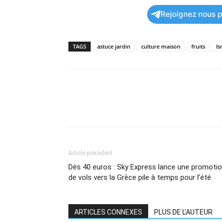
Rejoignez nous po
TAGS
astuce jardin
culture maison
fruits
Is
Article précédent
Dès 40 euros : Sky Express lance une promoti
de vols vers la Grèce pile à temps pour l’été
ARTICLES CONNEXES
PLUS DE L'AUTEUR