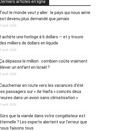
Derniers articles en ligne
Tout le monde veut y aller : le pays qui nous aime
est devenu plus demandé que jamais
5 août 2026
Il achète une horloge à 6 dollars — et y trouve
des milliers de dollars en liquide
5 août 2026
Ça dépasse le million : combien coûte vraiment
élever un enfant en Israël ?
5 août 2026
Cauchemar en route vers les vacances d’été :
les passagers sur « Air Haifa » coincés deux
heures dans un avion sans climatisation »
5 août 2026
Sûrs que la viande dans votre congélateur est
éternelle ? Les experts alertent sur l’erreur que
nous faisons tous