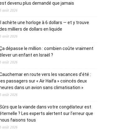
est devenu plus demandé que jamais
5 août 2026
Il achète une horloge à 6 dollars — et y trouve
des milliers de dollars en liquide
5 août 2026
Ça dépasse le million : combien coûte vraiment
élever un enfant en Israël ?
5 août 2026
Cauchemar en route vers les vacances d’été :
les passagers sur « Air Haifa » coincés deux
heures dans un avion sans climatisation »
5 août 2026
Sûrs que la viande dans votre congélateur est
éternelle ? Les experts alertent sur l’erreur que
nous faisons tous
5 août 2026