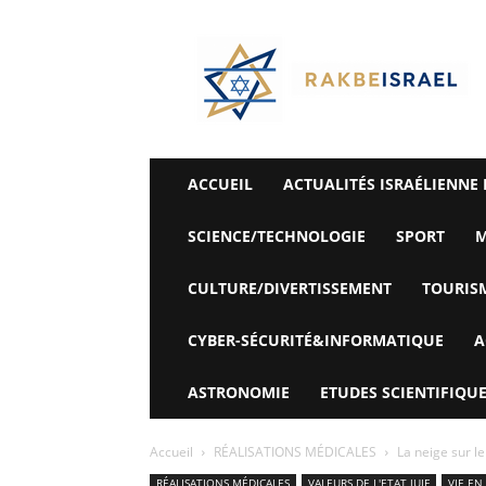
©
Rak
Be
Israel-
Sté
Alyaexpress-
News
ACCUEIL
ACTUALITÉS ISRAÉLIENNE 
SCIENCE/TECHNOLOGIE
SPORT
M
CULTURE/DIVERTISSEMENT
TOURIS
CYBER-SÉCURITÉ&INFORMATIQUE
A
ASTRONOMIE
ETUDES SCIENTIFIQUE
Accueil
RÉALISATIONS MÉDICALES
La neige sur l
RÉALISATIONS MÉDICALES
VALEURS DE L'ETAT JUIF
VIE EN