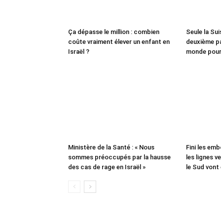
Ça dépasse le million : combien
Seule la Suis
coûte vraiment élever un enfant en
deuxième pa
Israël ?
monde pour
Ministère de la Santé : « Nous
Fini les emb
sommes préoccupés par la hausse
les lignes v
des cas de rage en Israël »
le Sud vont