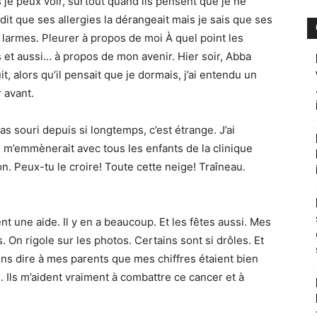
je peux voir, surtout quand ils pensent que je ne
dit que ses allergies la dérangeait mais je sais que ses
 larmes. Pleurer à propos de moi À quel point les
s et aussi… à propos de mon avenir. Hier soir, Abba
t, alors qu’il pensait que je dormais, j’ai entendu un
 avant.
pas souri depuis si longtemps, c’est étrange. J’ai
n m’emmènerait avec tous les enfants de la clinique
. Peux-tu le croire! Toute cette neige! Traîneau.
t une aide. Il y en a beaucoup. Et les fêtes aussi. Mes
On rigole sur les photos. Certains sont si drôles. Et
ns dire à mes parents que mes chiffres étaient bien
 Ils m’aident vraiment à combattre ce cancer et à