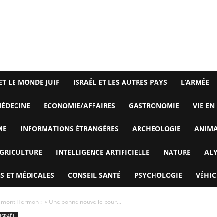
ET LE MONDE JUIF
ISRAËL ET LES AUTRES PAYS
L’ARMÉE
ÉDECINE
ECONOMIE/AFFAIRES
GASTRONOMIE
VIE EN
ME
INFORMATIONS ÉTRANGÈRES
ARCHEOLOGIE
ANIM
GRICULTURE
INTELLIGENCE ARTIFICIELLE
NATURE
AL
S ET MÉDICALES
CONSEIL SANTÉ
PSYCHOLOGIE
VÉHIC
e mont Hermon : » Une bonne nouvelle pour...
 ISRAËL