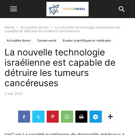
Home
Actualités divers
La nouvelle technologie israélienne est
capable de détruire les tumeurs cancéreuses
Actualités divers
Conseil santé
Etudes scientifiques et médicales
La nouvelle technologie
RÉALISATIONS MÉDICALES
israélienne est capable de
détruire les tumeurs
cancéreuses
2 mai 2021
IceCure La société israélienne de dispositifs médicaux a