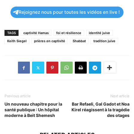
Rejoignez nous pour toutes les vidéos en live !
TAGS
captivité Hamas
foi et résilience
identité juive
Keith Siegel
prières en captivité
Shabbat
tradition juive
Previous article
Next article
Un nouveau chapitre pour la
Bar Refaeli, Gal Gadot et Noa
santé publique : Un hôpital
Kirel réagissent à la tragédie
moderne à Beit Shemesh
des otages