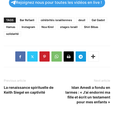
Rejoignez nous pour toutes les vidéos en live !
TAGS
Bar Refaeli
célébrités israéliennes
deuil
Gal Gadot
Hamas
Instagram
Noa Kirel
otages Israël
Shiri Bibas
solidarité
Previous article
Next article
La renaissance spirituelle de
Idan Amedi a fondu en
Keith Siegel en captivité
larmes : « J’ai endormi ma
fille et écrit un testament
pour mes enfants »