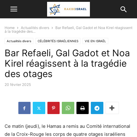
Home
Actualités divers
Bar Refaeli, Gal Gadot et Noa Kirel réagissent
à la tragédie des...
Actualités divers
CÉLÉBRITÉS ISRAÉLIENNES
VIE EN ISRAËL
Bar Refaeli, Gal Gadot et Noa
Kirel réagissent à la tragédie
des otages
20 février 2025
Ce matin (jeudi), le Hamas a remis au Comité international
de la Croix-Rouge les corps de quatre otages israéliens