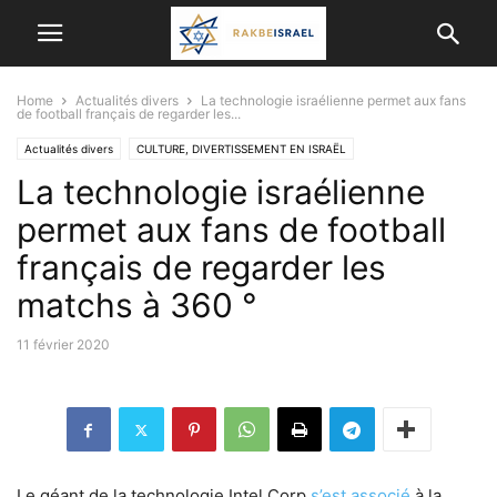
Home
Actualités divers
La technologie israélienne permet aux fans
de football français de regarder les...
Actualités divers
CULTURE, DIVERTISSEMENT EN ISRAËL
La technologie israélienne
ISRAËL ET LES AUTRES PAYS
SCIENCE ET TECHNOLOGIE
SPORT
permet aux fans de football
français de regarder les
matchs à 360 °
11 février 2020
Le géant de la technologie Intel Corp
s’est associé
à la