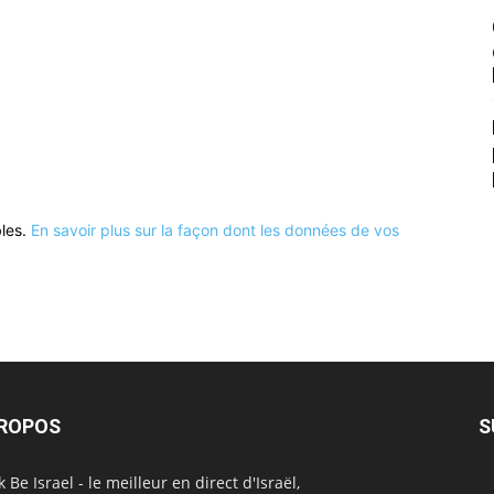
bles.
En savoir plus sur la façon dont les données de vos
PROPOS
S
 Be Israel - le meilleur en direct d'Israël,