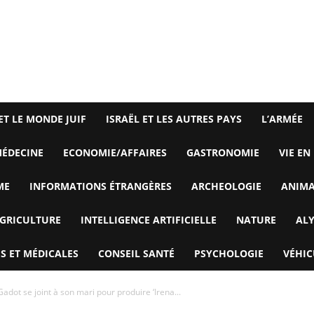
ET LE MONDE JUIF
ISRAËL ET LES AUTRES PAYS
L’ARMÉE
ÉDECINE
ECONOMIE/AFFAIRES
GASTRONOMIE
VIE EN
ME
INFORMATIONS ÉTRANGÈRES
ARCHEOLOGIE
ANIM
GRICULTURE
INTELLIGENCE ARTIFICIELLE
NATURE
AL
S ET MÉDICALES
CONSEIL SANTÉ
PSYCHOLOGIE
VÉHIC
Gadot se joint à son mari pour produire ‘Irena...