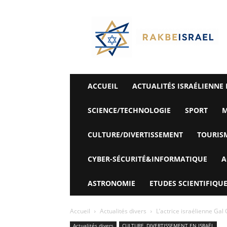
©
Rak
Be
Israel-
Sté
Alyaexpress-
News
ACCUEIL
ACTUALITÉS ISRAÉLIENNE 
SCIENCE/TECHNOLOGIE
SPORT
M
CULTURE/DIVERTISSEMENT
TOURIS
CYBER-SÉCURITÉ&INFORMATIQUE
A
ASTRONOMIE
ETUDES SCIENTIFIQUE
Accueil
Actualités divers
L’actrice israélienne Gal 
Actualités divers
CULTURE, DIVERTISSEMENT EN ISRAËL