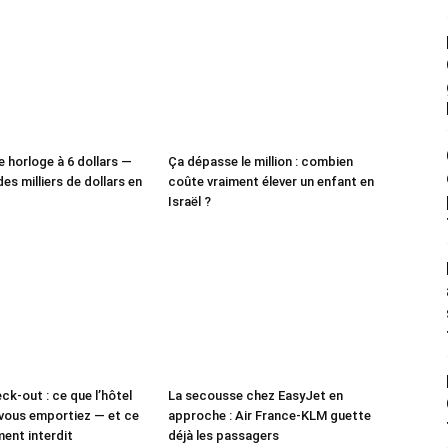
e horloge à 6 dollars —
Ça dépasse le million : combien
des milliers de dollars en
coûte vraiment élever un enfant en
Israël ?
ck-out : ce que l’hôtel
La secousse chez EasyJet en
vous emportiez — et ce
approche : Air France-KLM guette
ment interdit
déjà les passagers