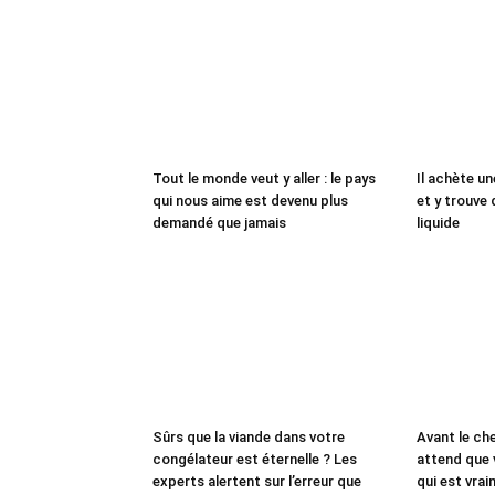
Tout le monde veut y aller : le pays
Il achète un
qui nous aime est devenu plus
et y trouve 
demandé que jamais
liquide
Sûrs que la viande dans votre
Avant le che
congélateur est éternelle ? Les
attend que 
experts alertent sur l’erreur que
qui est vrai