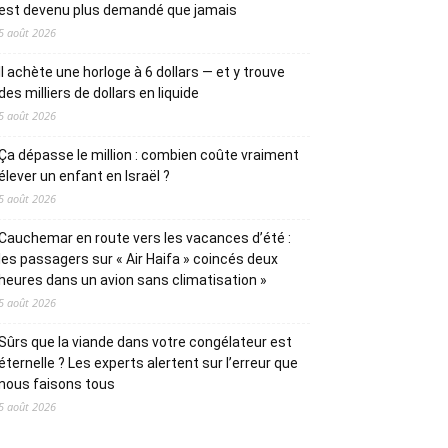
est devenu plus demandé que jamais
5 août 2026
Il achète une horloge à 6 dollars — et y trouve
des milliers de dollars en liquide
5 août 2026
Ça dépasse le million : combien coûte vraiment
élever un enfant en Israël ?
5 août 2026
Cauchemar en route vers les vacances d’été :
les passagers sur « Air Haifa » coincés deux
heures dans un avion sans climatisation »
5 août 2026
Sûrs que la viande dans votre congélateur est
éternelle ? Les experts alertent sur l’erreur que
nous faisons tous
5 août 2026