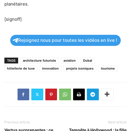
planétaires.
[signoff]
Rejoignez nous pour toutes les vidéos en live !
TAGS
architecture futuriste
aviation
Dubaï
hôtellerie de luxe
innovation
projets iconiques
tourisme
Previous article
Next article
Vertus surprenantes : ce
Tempête à Hollywood : la fille