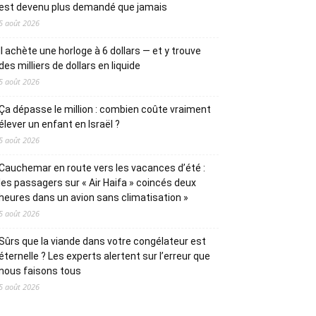
est devenu plus demandé que jamais
5 août 2026
Il achète une horloge à 6 dollars — et y trouve
des milliers de dollars en liquide
5 août 2026
Ça dépasse le million : combien coûte vraiment
élever un enfant en Israël ?
5 août 2026
Cauchemar en route vers les vacances d’été :
les passagers sur « Air Haifa » coincés deux
heures dans un avion sans climatisation »
5 août 2026
Sûrs que la viande dans votre congélateur est
éternelle ? Les experts alertent sur l’erreur que
nous faisons tous
5 août 2026