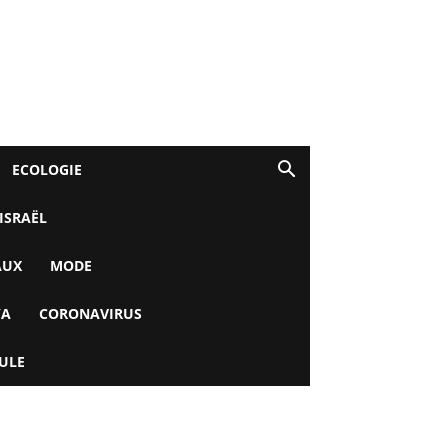
ECOLOGIE
 ISRAËL
AUX
MODE
YA
CORONAVIRUS
ULE