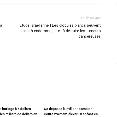
Article suivant
La
Etude israélienne | Les globules blancs peuvent
aider à endommager et à détruire les tumeurs
cancéreuses
e horloge à 6 dollars —
Ça dépasse le million : combien
des milliers de dollars en
coûte vraiment élever un enfant en