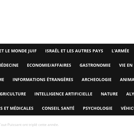
ET LE MONDE JUIF
ISRAËL ET LES AUTRES PAYS
L’ARMÉE
ÉDECINE
ECONOMIE/AFFAIRES
GASTRONOMIE
VIE EN
ME
INFORMATIONS ÉTRANGÈRES
ARCHEOLOGIE
ANIM
GRICULTURE
INTELLIGENCE ARTIFICIELLE
NATURE
AL
S ET MÉDICALES
CONSEIL SANTÉ
PSYCHOLOGIE
VÉHIC
out-Puissant ont triplé cette année.