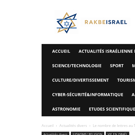
©
Rak
Be
Israel-
Sté
Alyaexpress-
News
ACCUEIL
ACTUALITÉS ISRAÉLIENNE 
SCIENCE/TECHNOLOGIE
SPORT
M
CULTURE/DIVERTISSEMENT
TOURIS
CYBER-SÉCURITÉ&INFORMATIQUE
A
ASTRONOMIE
ETUDES SCIENTIFIQUE
Accueil
Actualités divers
Le nombre de lettres au T
Actualités divers
JUDAISME/ RELIGION
VIE EN ISRAËL