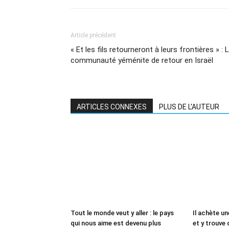
Article précédent
« Et les fils retourneront à leurs frontières » : 
communauté yéménite de retour en Israël
ARTICLES CONNEXES
PLUS DE L'AUTEUR
Tout le monde veut y aller : le pays
Il achète un
qui nous aime est devenu plus
et y trouve 