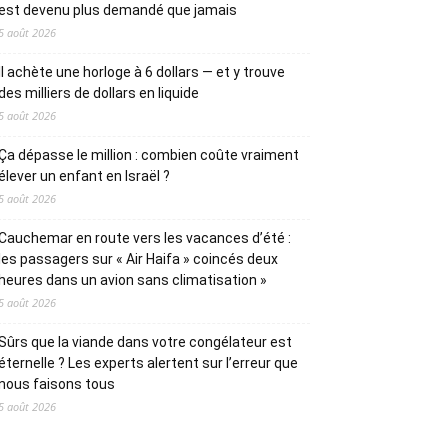
est devenu plus demandé que jamais
5 août 2026
Il achète une horloge à 6 dollars — et y trouve
des milliers de dollars en liquide
5 août 2026
Ça dépasse le million : combien coûte vraiment
élever un enfant en Israël ?
5 août 2026
Cauchemar en route vers les vacances d’été :
les passagers sur « Air Haifa » coincés deux
heures dans un avion sans climatisation »
5 août 2026
Sûrs que la viande dans votre congélateur est
éternelle ? Les experts alertent sur l’erreur que
nous faisons tous
5 août 2026