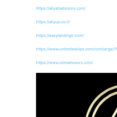
https://aliyahadvisors.com/
https://aliyup.co.il/
https://easylandingil.com/
https://www.unlimitedvips.com/concierge/?
https://www.olimadvisors.com/