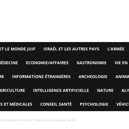
ET LE MONDE JUIF
ISRAËL ET LES AUTRES PAYS
L’ARMÉE
ÉDECINE
ECONOMIE/AFFAIRES
GASTRONOMIE
VIE EN
ME
INFORMATIONS ÉTRANGÈRES
ARCHEOLOGIE
ANIM
GRICULTURE
INTELLIGENCE ARTIFICIELLE
NATURE
AL
S ET MÉDICALES
CONSEIL SANTÉ
PSYCHOLOGIE
VÉHIC
ntribuent à rendre l’Aliya beaucoup plus facile.