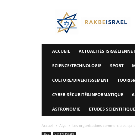
©
Rak
Be
Israel-
Sté
Alyaexpress-
News
ACCUEIL
ACTUALITÉS ISRAÉLIENNE 
SCIENCE/TECHNOLOGIE
SPORT
M
CULTURE/DIVERTISSEMENT
TOURIS
CYBER-SÉCURITÉ&INFORMATIQUE
A
ASTRONOMIE
ETUDES SCIENTIFIQUE
Accueil
Alya
Les organisations commerciales qui co
Alya
VIE EN ISRAËL