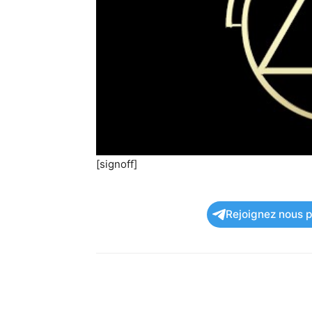
[signoff]
Rejoignez nous po