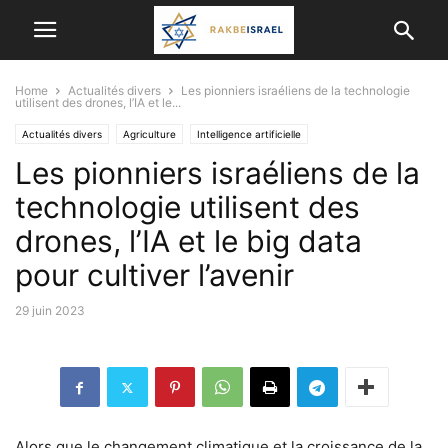
Home
Actualités divers
Les pionniers israéliens de la technologie
utilisent des drones, l’IA et le...
Actualités divers
Agriculture
Intelligence artificielle
Les pionniers israéliens de la
SCIENCE ET TECHNOLOGIE
technologie utilisent des
drones, l’IA et le big data
pour cultiver l’avenir
29 juin 2023
Alors que le changement climatique et la croissance de la