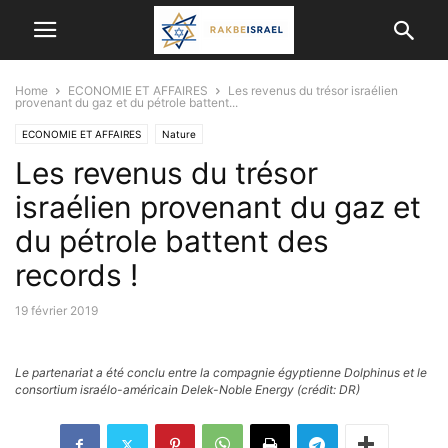
Home
ECONOMIE ET ​​AFFAIRES
Les revenus du trésor israélien
provenant du gaz et du pétrole battent...
ECONOMIE ET ​​AFFAIRES
Nature
Les revenus du trésor
israélien provenant du gaz et
du pétrole battent des
records !
19 février 2019
Le partenariat a été conclu entre la compagnie égyptienne Dolphinus et le
consortium israélo-américain Delek-Noble Energy (crédit: DR)