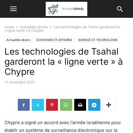
Home
Actualités divers
Les technologies de Tsahal garderont la
« ligne verte » à Chypre
Actualités divers
ECONOMIE ET ​​AFFAIRES
SCIENCE ET TECHNOLOGIE
Les technologies de Tsahal
TSAHAL
garderont la « ligne verte » à
Chypre
11 novembre 2021
Chypre a signé un accord avec l’armée israélienne pour
établir un système de surveillance électronique sur la