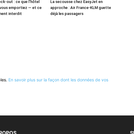
ck-out : ce que l’hôtel
La secousse chez EasyJet en
vous emportiez — et ce
approche : Air France-KLM guette
ment interdit
déjà les passagers
bles.
En savoir plus sur la façon dont les données de vos
PROPOS
S