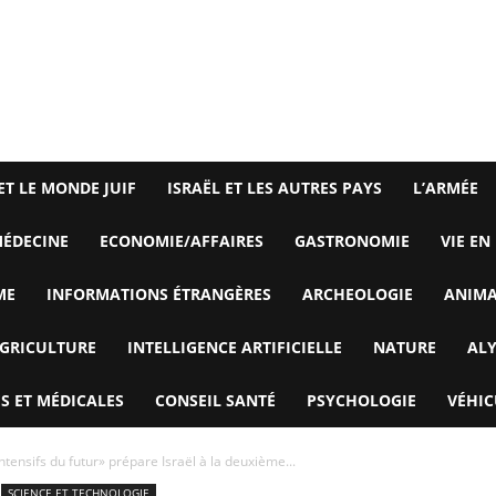
ET LE MONDE JUIF
ISRAËL ET LES AUTRES PAYS
L’ARMÉE
ÉDECINE
ECONOMIE/AFFAIRES
GASTRONOMIE
VIE EN
ME
INFORMATIONS ÉTRANGÈRES
ARCHEOLOGIE
ANIM
GRICULTURE
INTELLIGENCE ARTIFICIELLE
NATURE
AL
S ET MÉDICALES
CONSEIL SANTÉ
PSYCHOLOGIE
VÉHIC
intensifs du futur» prépare Israël à la deuxième...
SCIENCE ET TECHNOLOGIE