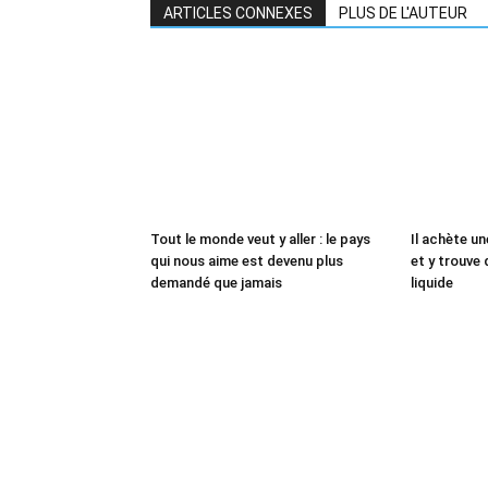
ARTICLES CONNEXES
PLUS DE L'AUTEUR
Tout le monde veut y aller : le pays
Il achète un
qui nous aime est devenu plus
et y trouve 
demandé que jamais
liquide