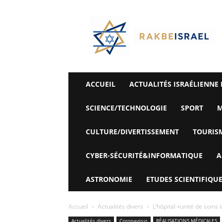
©
Rak
Be
Israel-
Sté
Alyaexpress-
News
ACCUEIL
ACTUALITÉS ISRAÉLIENNE 
SCIENCE/TECHNOLOGIE
SPORT
M
CULTURE/DIVERTISSEMENT
TOURIS
CYBER-SÉCURITÉ&INFORMATIQUE
A
ASTRONOMIE
ETUDES SCIENTIFIQUE
Accueil
Actualités divers
L’hôpital «unité de soins 
Actualités divers
Coronavirus
RÉALISATIONS MÉDICALES