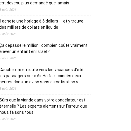
est devenu plus demandé que jamais
5 août 2026
Il achète une horloge à 6 dollars — et y trouve
des milliers de dollars en liquide
5 août 2026
Ça dépasse le million : combien coûte vraiment
élever un enfant en Israël ?
5 août 2026
Cauchemar en route vers les vacances d’été :
les passagers sur « Air Haifa » coincés deux
heures dans un avion sans climatisation »
5 août 2026
Sûrs que la viande dans votre congélateur est
éternelle ? Les experts alertent sur l’erreur que
nous faisons tous
5 août 2026