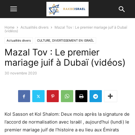
Home
Actualités divers
Mazal Tov : Le premier mariage juif à Dubaï
(vidéos)
Actualités divers
CULTURE, DIVERTISSEMENT EN ISRAËL
Mazal Tov : Le premier
ISRAËL ET LES AUTRES PAYS
JUDAISME/ RELIGION
VALEURS DE L'ETAT JUIF
mariage juif à Dubaï (vidéos)
30 novembre 2020
Kol Sasson et Kol Shalom: Deux mois après la signature de
l’accord de normalisation avec Israël , aujourd’hui (lundi) le
premier mariage juif de l’histoire a eu lieu aux Émirats