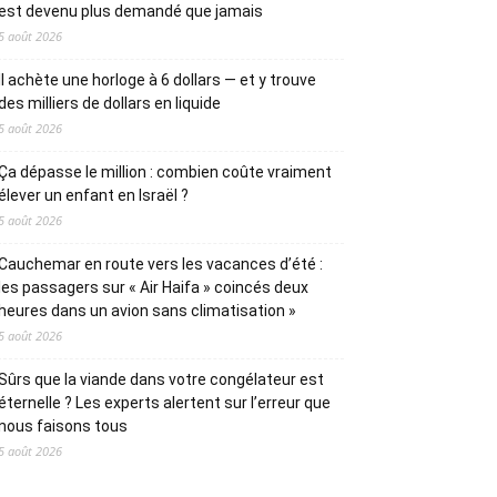
est devenu plus demandé que jamais
5 août 2026
Il achète une horloge à 6 dollars — et y trouve
des milliers de dollars en liquide
5 août 2026
Ça dépasse le million : combien coûte vraiment
élever un enfant en Israël ?
5 août 2026
Cauchemar en route vers les vacances d’été :
les passagers sur « Air Haifa » coincés deux
heures dans un avion sans climatisation »
5 août 2026
Sûrs que la viande dans votre congélateur est
éternelle ? Les experts alertent sur l’erreur que
nous faisons tous
5 août 2026