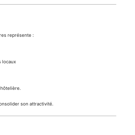
res représente :
s locaux
 hôtelière.
nsolider son attractivité.