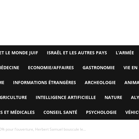
ET LE MONDE JUIF
ISRAËL ET LES AUTRES PAYS
L’ARMÉE
ÉDECINE
ECONOMIE/AFFAIRES
GASTRONOMIE
VIE EN
ME
INFORMATIONS ÉTRANGÈRES
ARCHEOLOGIE
ANIM
GRICULTURE
INTELLIGENCE ARTIFICIELLE
NATURE
AL
S ET MÉDICALES
CONSEIL SANTÉ
PSYCHOLOGIE
VÉHIC
20% pour l’ouverture, Herbert Samuel bouscule le...