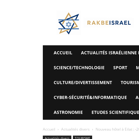
©
Rak
Be
Israel-
Sté
Alyaexpress-
News
ACCUEIL
ACTUALITÉS ISRAÉLIENNE 
SCIENCE/TECHNOLOGIE
SPORT
M
CULTURE/DIVERTISSEMENT
TOURIS
CYBER-SÉCURITÉ&INFORMATIQUE
A
ASTRONOMIE
ETUDES SCIENTIFIQUE
Accueil
Actualités divers
Nouveau hôtel à Eilat : -
Actualités divers
TOURISME