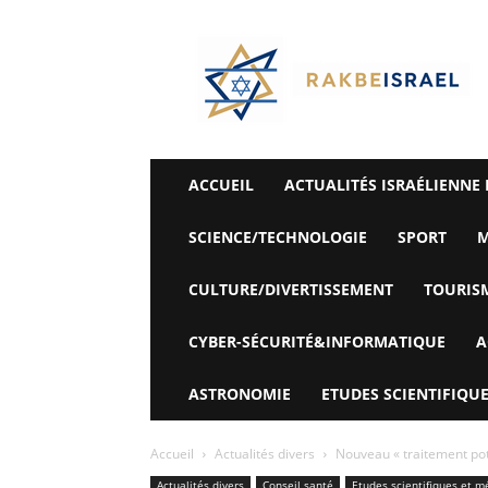
©
Rak
Be
Israel-
Sté
Alyaexpress-
News
ACCUEIL
ACTUALITÉS ISRAÉLIENNE 
SCIENCE/TECHNOLOGIE
SPORT
M
CULTURE/DIVERTISSEMENT
TOURIS
CYBER-SÉCURITÉ&INFORMATIQUE
A
ASTRONOMIE
ETUDES SCIENTIFIQUE
Accueil
Actualités divers
Nouveau « traitement pote
Actualités divers
Conseil santé
Etudes scientifiques et m