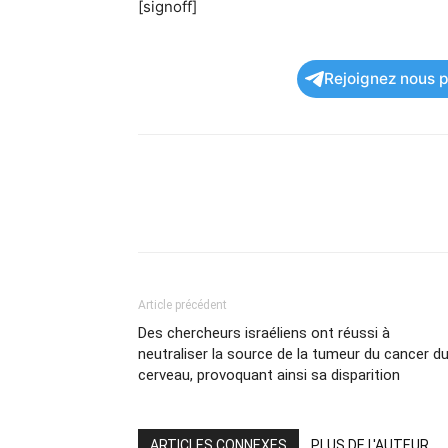
[signoff]
Rejoignez nous po
Article précédent
Des chercheurs israéliens ont réussi à
neutraliser la source de la tumeur du cancer d
cerveau, provoquant ainsi sa disparition
ARTICLES CONNEXES
PLUS DE L'AUTEUR