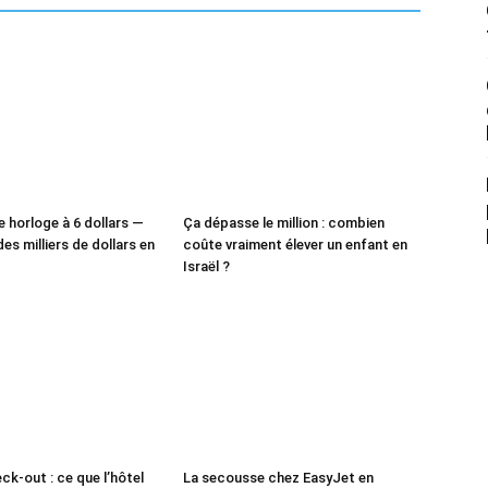
e horloge à 6 dollars —
Ça dépasse le million : combien
des milliers de dollars en
coûte vraiment élever un enfant en
Israël ?
ck-out : ce que l’hôtel
La secousse chez EasyJet en