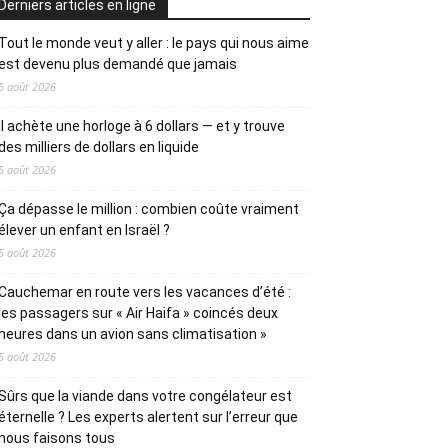
Derniers articles en ligne
Tout le monde veut y aller : le pays qui nous aime
est devenu plus demandé que jamais
5 août 2026
Il achète une horloge à 6 dollars — et y trouve
des milliers de dollars en liquide
5 août 2026
Ça dépasse le million : combien coûte vraiment
élever un enfant en Israël ?
5 août 2026
Cauchemar en route vers les vacances d’été :
les passagers sur « Air Haifa » coincés deux
heures dans un avion sans climatisation »
5 août 2026
Sûrs que la viande dans votre congélateur est
éternelle ? Les experts alertent sur l’erreur que
nous faisons tous