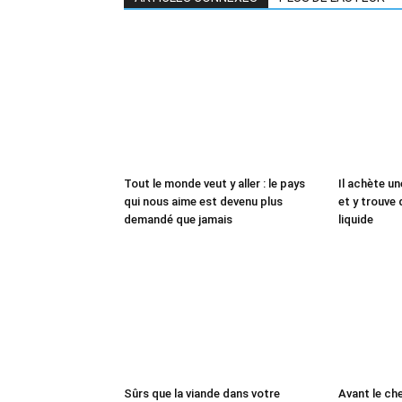
Tout le monde veut y aller : le pays
Il achète un
qui nous aime est devenu plus
et y trouve 
demandé que jamais
liquide
Sûrs que la viande dans votre
Avant le che