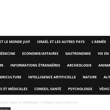
ET LE MONDE JUIF
ISRAËL ET LES AUTRES PAYS
L’ARMÉE
ÉDECINE
ECONOMIE/AFFAIRES
GASTRONOMIE
VIE EN
ME
INFORMATIONS ÉTRANGÈRES
ARCHEOLOGIE
ANIM
GRICULTURE
INTELLIGENCE ARTIFICIELLE
NATURE
AL
S ET MÉDICALES
CONSEIL SANTÉ
PSYCHOLOGIE
VÉHIC
ntiel » pour les diabétiques : Ce légume peut réduire le...
édicales