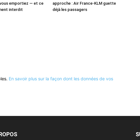
vous emportiez — et ce
approche : Air France-KLM guette
ment interdit
déjà les passagers
bles.
En savoir plus sur la façon dont les données de vos
PROPOS
S