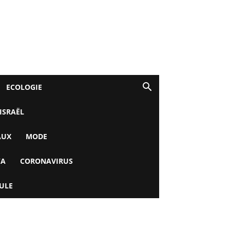
ECOLOGIE
 ISRAËL
AUX
MODE
YA
CORONAVIRUS
ULE