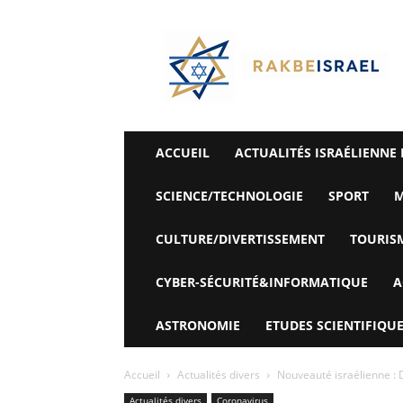
©
Rak
Be
Israel-
Sté
Alyaexpress-
News
ACCUEIL
ACTUALITÉS ISRAÉLIENNE 
SCIENCE/TECHNOLOGIE
SPORT
M
CULTURE/DIVERTISSEMENT
TOURIS
CYBER-SÉCURITÉ&INFORMATIQUE
A
ASTRONOMIE
ETUDES SCIENTIFIQUE
Accueil
Actualités divers
Nouveauté israélienne : 
Actualités divers
Coronavirus