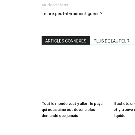
Article précédent
Le rire peut-il vraiment guérir ?
ARTICLES CONNEXES
PLUS DE L'AUTEUR
Tout le monde veut y aller : le pays
Il achète un
qui nous aime est devenu plus
et y trouve 
demandé que jamais
liquide