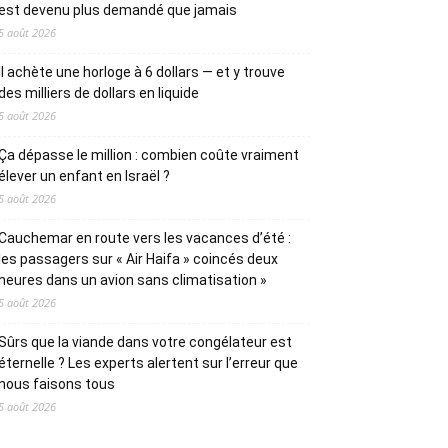
est devenu plus demandé que jamais
5 août 2026
Il achète une horloge à 6 dollars — et y trouve
des milliers de dollars en liquide
5 août 2026
Ça dépasse le million : combien coûte vraiment
élever un enfant en Israël ?
5 août 2026
Cauchemar en route vers les vacances d’été :
les passagers sur « Air Haifa » coincés deux
heures dans un avion sans climatisation »
5 août 2026
Sûrs que la viande dans votre congélateur est
éternelle ? Les experts alertent sur l’erreur que
nous faisons tous
5 août 2026