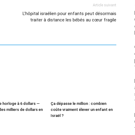
Article suivant
L’hôpital israélien pour enfants peut désormais
traiter à distance les bébés au cœur fragile
e horloge à 6 dollars —
Ça dépasse le million : combien
des milliers de dollars en
coûte vraiment élever un enfant en
Israël ?