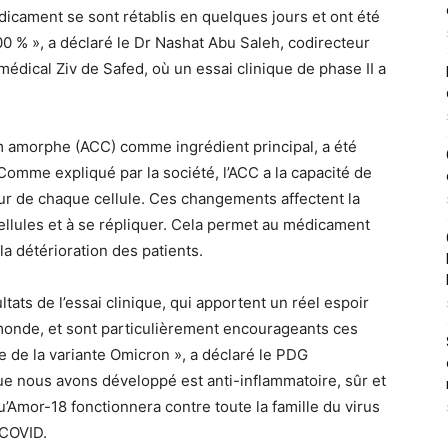
dicament se sont rétablis en quelques jours et ont été
00 % », a déclaré le Dr Nashat Abu Saleh, codirecteur
dical Ziv de Safed, où un essai clinique de phase II a
um amorphe (ACC) comme ingrédient principal, a été
 Comme expliqué par la société, l’ACC a la capacité de
r de chaque cellule. Ces changements affectent la
ellules et à se répliquer. Cela permet au médicament
a détérioration des patients.
ts de l’essai clinique, qui apportent un réel espoir
 monde, et sont particulièrement encourageants ces
e de la variante Omicron », a déclaré le PDG
e nous avons développé est anti-inflammatoire, sûr et
té qu’Amor-18 fonctionnera contre toute la famille du virus
 COVID.