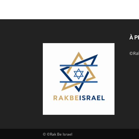
À 
©Rak
© ©Rak Be Israel