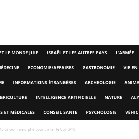
ET LE MONDE JUIF
ISRAËL ET LES AUTRES PAYS
L’ARMÉE
ÉDECINE
ECONOMIE/AFFAIRES
GASTRONOMIE
VIE EN
ME
INFORMATIONS ÉTRANGÈRES
ARCHEOLOGIE
ANIM
GRICULTURE
INTELLIGENCE ARTIFICIELLE
NATURE
AL
S ET MÉDICALES
CONSEIL SANTÉ
PSYCHOLOGIE
VÉHIC
Du calcium amorphe pour traiter le Covid-19.