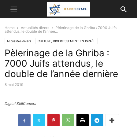
Home
Actualités divers
Pèlerinage de la Ghriba : 7000 Juifs
attendus, le double de l’année...
Actualités divers
CULTURE, DIVERTISSEMENT EN ISRAËL
Pèlerinage de la Ghriba :
ISRAËL ET LES AUTRES PAYS
7000 Juifs attendus, le
double de l’année dernière
8 mai 2019
Digital StillCamera