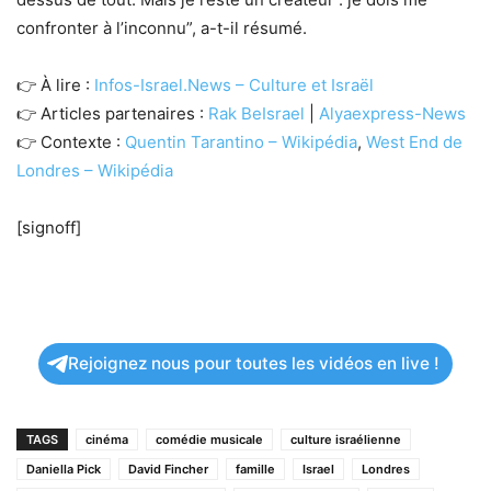
confronter à l’inconnu”, a-t-il résumé.
👉 À lire :
Infos-Israel.News – Culture et Israël
👉 Articles partenaires :
Rak BeIsrael
|
Alyaexpress-News
👉 Contexte :
Quentin Tarantino – Wikipédia
,
West End de
Londres – Wikipédia
[signoff]
Rejoignez nous pour toutes les vidéos en live !
TAGS
cinéma
comédie musicale
culture israélienne
Daniella Pick
David Fincher
famille
Israel
Londres