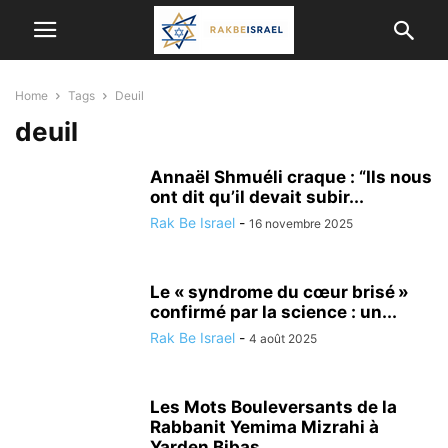
Home
Tags
Deuil
deuil
Annaël Shmuéli craque : “Ils nous
ont dit qu’il devait subir...
Rak Be Israel
-
16 novembre 2025
Le « syndrome du cœur brisé »
confirmé par la science : un...
Rak Be Israel
-
4 août 2025
Les Mots Bouleversants de la
Rabbanit Yemima Mizrahi à
Yarden Bibas