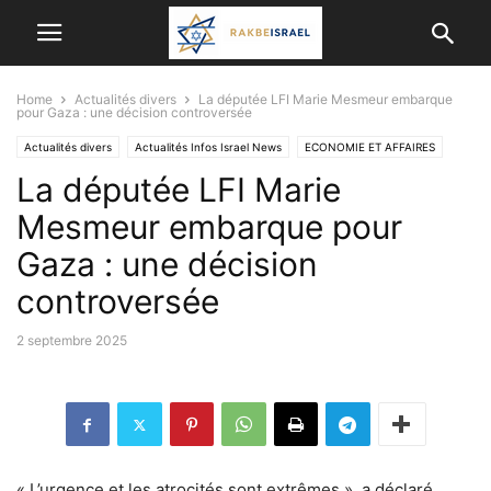
Home
Actualités divers
La députée LFI Marie Mesmeur embarque
pour Gaza : une décision controversée
Actualités divers
Actualités Infos Israel News
ECONOMIE ET ​​AFFAIRES
La députée LFI Marie
Mesmeur embarque pour
Gaza : une décision
controversée
2 septembre 2025
« L’urgence et les atrocités sont extrêmes », a déclaré