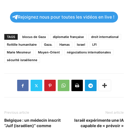
Rejoignez nous pour toutes les vidéos en live !
TAGS
blocus de Gaza
diplomatie française
droit international
flottille humanitaire
Gaza.
Hamas
Israel
LFI
Marie Mesmeur
Moyen-Orient
négociations internationales
sécurité israélienne
Previous article
Next article
Belgique : un médecin inscrit
Israël expérimente une IA
“Juif (israélien)” comme
capable de « prévoir »