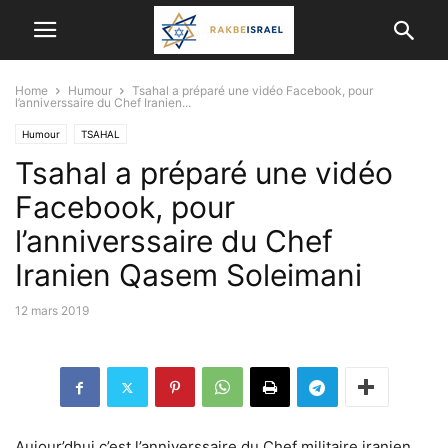
Home
Humour
Tsahal a préparé une vidéo Facebook, pour
l’anniverssaire du Chef Iranien...
Humour
TSAHAL
Tsahal a préparé une vidéo
Facebook, pour
l’anniverssaire du Chef
Iranien Qasem Soleimani
12 mars 2019
Aujour’dhui c’est l’anniverssaire du Chef militaire iranien,