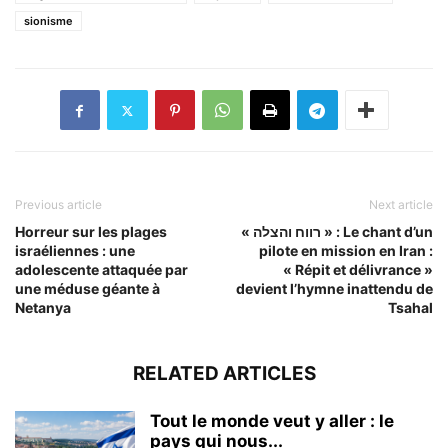
sionisme
Previous article
Next article
Horreur sur les plages
« רווח והצלה » : Le chant d’un
israéliennes : une
pilote en mission en Iran :
adolescente attaquée par
« Répit et délivrance »
une méduse géante à
devient l’hymne inattendu de
Netanya
Tsahal
RELATED ARTICLES
Tout le monde veut y aller : le
pays qui nous...