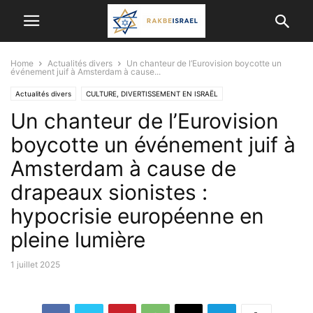
Home
Actualités divers
Un chanteur de l’Eurovision boycotte un
événement juif à Amsterdam à cause...
Actualités divers
CULTURE, DIVERTISSEMENT EN ISRAËL
Un chanteur de l’Eurovision
boycotte un événement juif à
Amsterdam à cause de
drapeaux sionistes :
hypocrisie européenne en
pleine lumière
1 juillet 2025