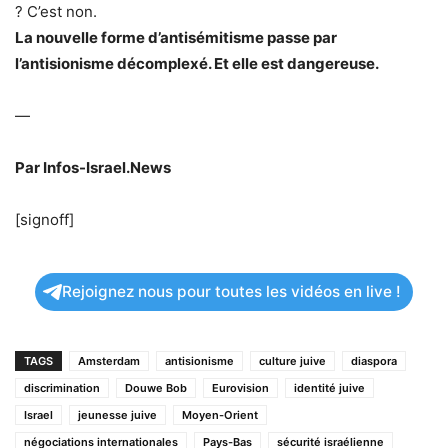
? C’est non.
La nouvelle forme d’antisémitisme passe par
l’antisionisme décomplexé. Et elle est dangereuse.
—
Par Infos-Israel.News
[signoff]
Rejoignez nous pour toutes les vidéos en live !
TAGS
Amsterdam
antisionisme
culture juive
diaspora
discrimination
Douwe Bob
Eurovision
identité juive
Israel
jeunesse juive
Moyen-Orient
négociations internationales
Pays-Bas
sécurité israélienne