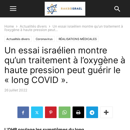
Home
Actualités divers
Un essai israélien montre qu’un traitement à
l’oxygène à haute pression peut...
Actualités divers
Coronavirus
RÉALISATIONS MÉDICALES
Un essai israélien montre
qu’un traitement à l’oxygène à
haute pression peut guérir le
« long COVID ».
26 juillet 2022
L’OHB soulage les symptômes du long