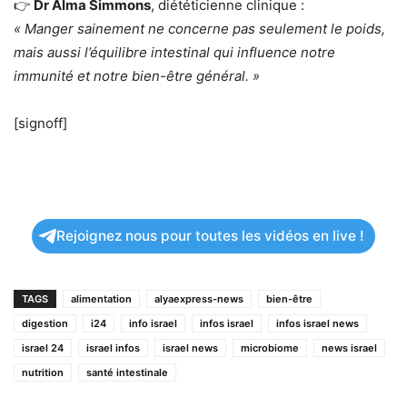
👉
Dr Alma Simmons
, diététicienne clinique :
« Manger sainement ne concerne pas seulement le poids,
mais aussi l’équilibre intestinal qui influence notre
immunité et notre bien-être général. »
[signoff]
Rejoignez nous pour toutes les vidéos en live !
TAGS
alimentation
alyaexpress-news
bien-être
digestion
i24
info israel
infos israel
infos israel news
israel 24
israel infos
israel news
microbiome
news israel
nutrition
santé intestinale