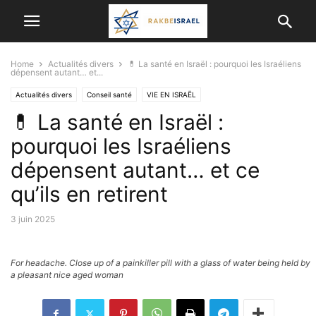
Home
Actualités divers
💊 La santé en Israël : pourquoi les Israéliens
dépensent autant… et...
Actualités divers
Conseil santé
VIE EN ISRAËL
💊 La santé en Israël :
pourquoi les Israéliens
dépensent autant… et ce
qu’ils en retirent
3 juin 2025
For headache. Close up of a painkiller pill with a glass of water being held by
a pleasant nice aged woman