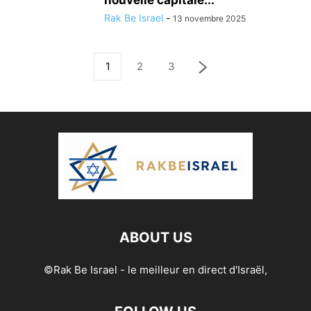
nouvelle capitale...
Rak Be Israel
-
13 novembre 2025
1
2
3
ABOUT US
©Rak Be Israel - le meilleur en direct d'Israël,