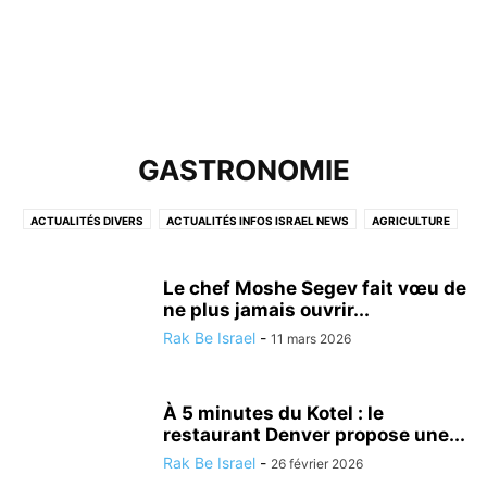
GASTRONOMIE
ACTUALITÉS DIVERS
ACTUALITÉS INFOS ISRAEL NEWS
AGRICULTURE
ALYA
ANIMAUX
ARCHEOLOGIE
ASTRONOMIE
BON PLAN
BONS CONSEILS POUR LES OLIM DE FRANCE
CÉLÉBRITÉS ISRAÉLIENNES
Le chef Moshe Segev fait vœu de
CONSEIL SANTÉ
CORONAVIRUS
ne plus jamais ouvrir...
CULTURE, DIVERTISSEMENT EN ISRAËL
CYBER-SÉCURITÉ&INFORMATIQUE
Rak Be Israel
-
11 mars 2026
DERNIERS ÉVÉNEMENTS A NE PAS MANQUER
ECOLOGIE
ECONOMIE ET ​​AFFAIRES
ETUDES SCIENTIFIQUES ET MÉDICALES
À 5 minutes du Kotel : le
GASTRONOMIE
HUMANITAIRE
HUMOUR
restaurant Denver propose une...
INFORMATIONS ÉTRANGÈRES
INTELLIGENCE ARTIFICIELLE
Rak Be Israel
-
26 février 2026
ISRAËL ET LES AUTRES PAYS
JUDAISME/ RELIGION
KINÉSIOLOGIE