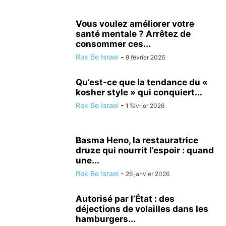
LOISIRS
MÉDECINE ALTERNATIVE
METEO
MODE
NATURE
NUTRITIONISME
PSYCHOLOGIE
RÉALISATIONS MÉDICALES
Vous voulez améliorer votre
santé mentale ? Arrêtez de
SCIENCE ET TECHNOLOGIE
SECOURISME
SPORT
TOURISME
consommer ces...
TSAHAL
VALEURS DE L'ETAT JUIF
VÉHICULE
VIE EN ISRAËL
Rak Be Israel
-
9 février 2026
Qu’est-ce que la tendance du «
kosher style » qui conquiert...
Rak Be Israel
-
1 février 2026
Basma Heno, la restauratrice
druze qui nourrit l’espoir : quand
une...
Rak Be Israel
-
26 janvier 2026
Autorisé par l’État : des
déjections de volailles dans les
hamburgers...