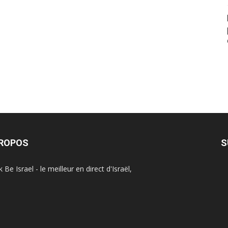
PROPOS
S
Be Israel - le meilleur en direct d'Israël,