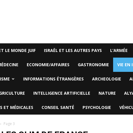
ET LE MONDE JUIF
ISRAËL ET LES AUTRES PAYS
L’ARMÉE
ÉDECINE
ECONOMIE/AFFAIRES
GASTRONOMIE
VIE EN 
ISME
INFORMATIONS ÉTRANGÈRES
ARCHEOLOGIE
A
GRICULTURE
INTELLIGENCE ARTIFICIELLE
NATURE
ALY
S ET MÉDICALES
CONSEIL SANTÉ
PSYCHOLOGIE
VÉHIC
Page 3