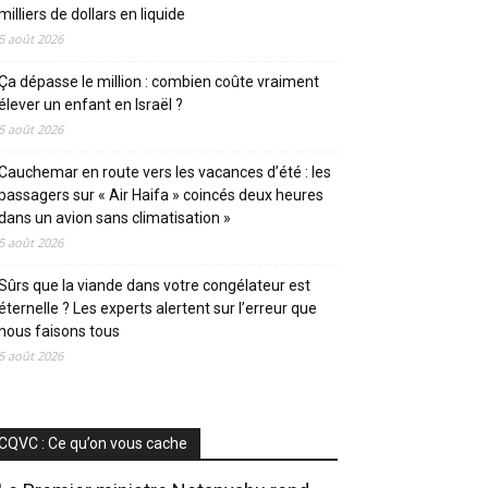
milliers de dollars en liquide
5 août 2026
Ça dépasse le million : combien coûte vraiment
élever un enfant en Israël ?
5 août 2026
Cauchemar en route vers les vacances d’été : les
passagers sur « Air Haifa » coincés deux heures
dans un avion sans climatisation »
5 août 2026
Sûrs que la viande dans votre congélateur est
éternelle ? Les experts alertent sur l’erreur que
nous faisons tous
5 août 2026
CQVC : Ce qu’on vous cache