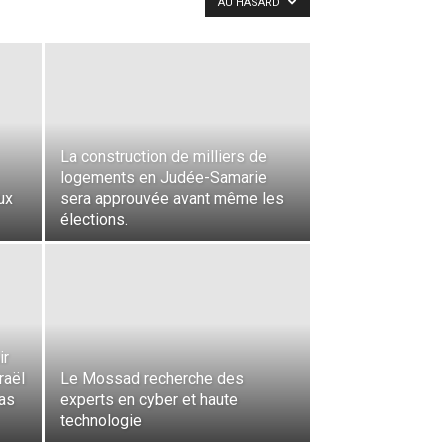
AU HASARD
La construction de milliers de
logements en Judée-Samarie
ux
sera approuvée avant même les
élections.
ir
raël
Le Mossad recherche des
as
experts en cyber et haute
technologie