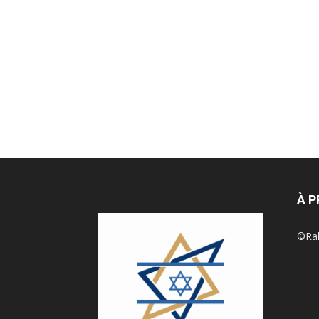
À 
©Rak 