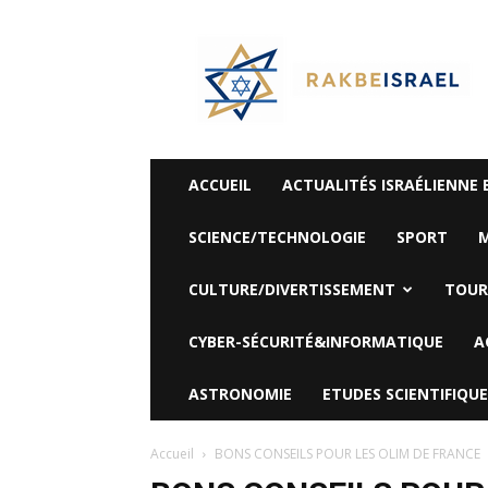
©
Rak
Be
Israel-
Sté
Alyaexpress-
News
ACCUEIL
ACTUALITÉS ISRAÉLIENNE 
SCIENCE/TECHNOLOGIE
SPORT
M
CULTURE/DIVERTISSEMENT
TOUR
CYBER-SÉCURITÉ&INFORMATIQUE
A
ASTRONOMIE
ETUDES SCIENTIFIQUE
Accueil
BONS CONSEILS POUR LES OLIM DE FRANCE