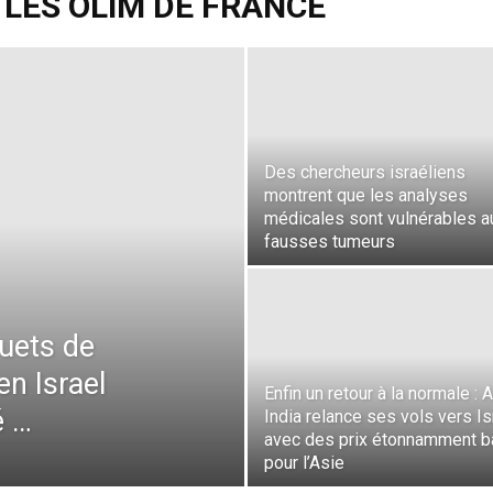
 LES OLIM DE FRANCE
Des chercheurs israéliens
montrent que les analyses
médicales sont vulnérables a
fausses tumeurs
uets de
n Israel
Enfin un retour à la normale : A
é …
India relance ses vols vers Is
avec des prix étonnamment b
pour l’Asie