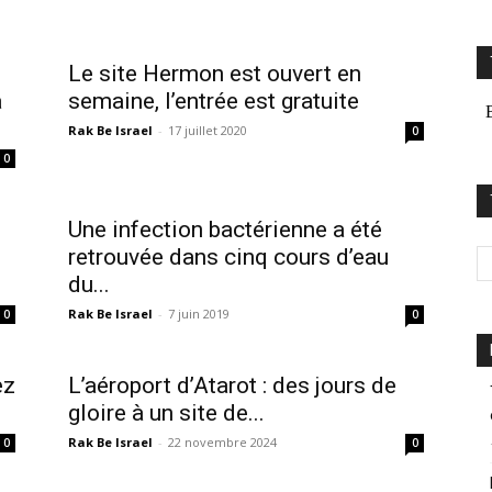
Le site Hermon est ouvert en
à
semaine, l’entrée est gratuite
Rak Be Israel
-
17 juillet 2020
0
0
Une infection bactérienne a été
retrouvée dans cinq cours d’eau
du...
Rak Be Israel
-
7 juin 2019
0
0
ez
L’aéroport d’Atarot : des jours de
gloire à un site de...
Rak Be Israel
-
22 novembre 2024
0
0