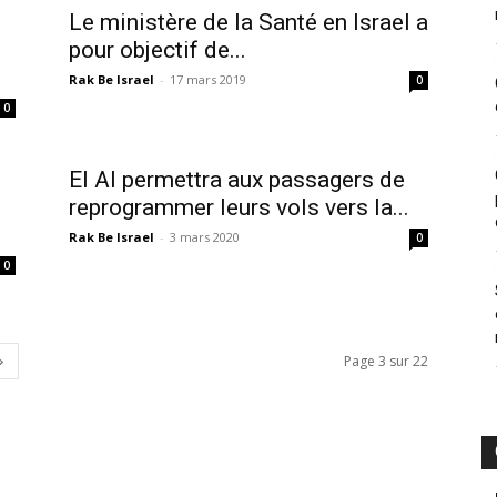
Le ministère de la Santé en Israel a
pour objectif de...
Rak Be Israel
-
17 mars 2019
0
0
El Al permettra aux passagers de
reprogrammer leurs vols vers la...
Rak Be Israel
-
3 mars 2020
0
0
Page 3 sur 22