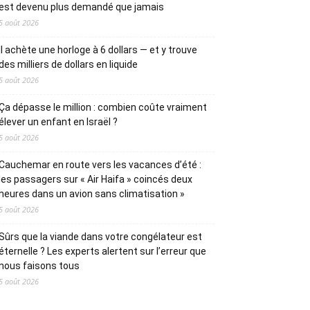
est devenu plus demandé que jamais
5 août 2026
Il achète une horloge à 6 dollars — et y trouve
des milliers de dollars en liquide
5 août 2026
Ça dépasse le million : combien coûte vraiment
élever un enfant en Israël ?
5 août 2026
Cauchemar en route vers les vacances d’été :
les passagers sur « Air Haifa » coincés deux
heures dans un avion sans climatisation »
5 août 2026
Sûrs que la viande dans votre congélateur est
éternelle ? Les experts alertent sur l’erreur que
nous faisons tous
5 août 2026