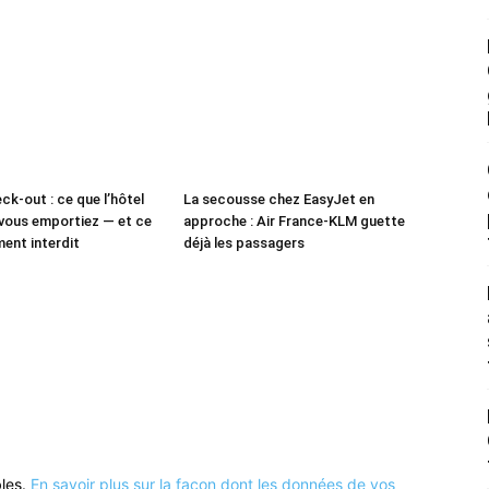
ck-out : ce que l’hôtel
La secousse chez EasyJet en
vous emportiez — et ce
approche : Air France-KLM guette
ment interdit
déjà les passagers
bles.
En savoir plus sur la façon dont les données de vos