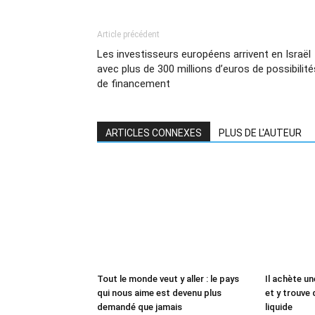
Article précédent
Les investisseurs européens arrivent en Israël
avec plus de 300 millions d’euros de possibilité
de financement
ARTICLES CONNEXES
PLUS DE L'AUTEUR
Tout le monde veut y aller : le pays
Il achète un
qui nous aime est devenu plus
et y trouve 
demandé que jamais
liquide