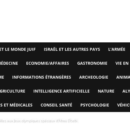
ET LE MONDE JUIF
ISRAËL ET LES AUTRES PAYS
L’ARMÉE
ÉDECINE
ECONOMIE/AFFAIRES
GASTRONOMIE
VIE EN
ME
INFORMATIONS ÉTRANGÈRES
ARCHEOLOGIE
ANIM
GRICULTURE
INTELLIGENCE ARTIFICIELLE
NATURE
AL
S ET MÉDICALES
CONSEIL SANTÉ
PSYCHOLOGIE
VÉHIC
illes aux Jeux olympiques spéciaux d’Abou Dhabi