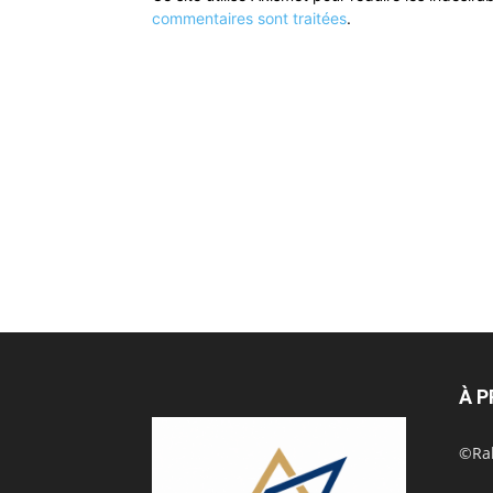
commentaires sont traitées
.
À 
©Rak