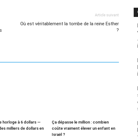
Article suivant
Où est véritablement la tombe de la reine Esther
s
?
e horloge à 6 dollars —
Ça dépasse le million : combien
des milliers de dollars en
coûte vraiment élever un enfant en
Israël ?