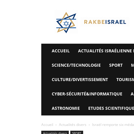
©
Rak
Be
Israel-
Sté
Alyaexpress-
News
ACCUEIL
ACTUALITÉS ISRAÉLIENNE 
SCIENCE/TECHNOLOGIE
SPORT
M
CULTURE/DIVERTISSEMENT
TOURIS
CYBER-SÉCURITÉ&INFORMATIQUE
A
ASTRONOMIE
ETUDES SCIENTIFIQUE
Accueil
Actualités divers
Israël remporte six méda
Actualités divers
SPORT