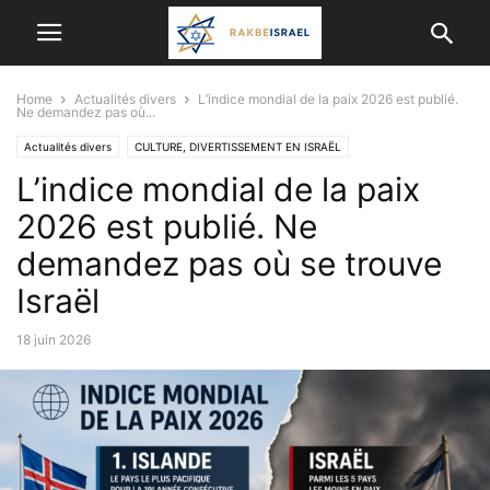
Home
Actualités divers
L’indice mondial de la paix 2026 est publié.
Ne demandez pas où...
Actualités divers
CULTURE, DIVERTISSEMENT EN ISRAËL
L’indice mondial de la paix
ISRAËL ET LES AUTRES PAYS
VIE EN ISRAËL
2026 est publié. Ne
demandez pas où se trouve
Israël
18 juin 2026