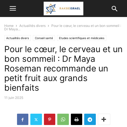
Home
Actualités divers
Pour le cœur, le cerveau et un bon sommeil :
Dr Maya...
Actualités divers
Conseil santé
Etudes scientifiques et médicales
Pour le cœur, le cerveau et un
Médecine Alternative
VIE EN ISRAËL
bon sommeil : Dr Maya
Roseman recommande un
petit fruit aux grands
bienfaits
11 juin 2025