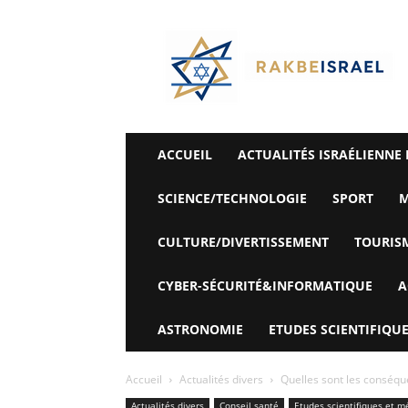
©
Rak
Be
Israel-
Sté
Alyaexpress-
News
ACCUEIL
ACTUALITÉS ISRAÉLIENNE 
SCIENCE/TECHNOLOGIE
SPORT
M
CULTURE/DIVERTISSEMENT
TOURIS
CYBER-SÉCURITÉ&INFORMATIQUE
A
ASTRONOMIE
ETUDES SCIENTIFIQUE
Accueil
Actualités divers
Quelles sont les conséq
Actualités divers
Conseil santé
Etudes scientifiques et m