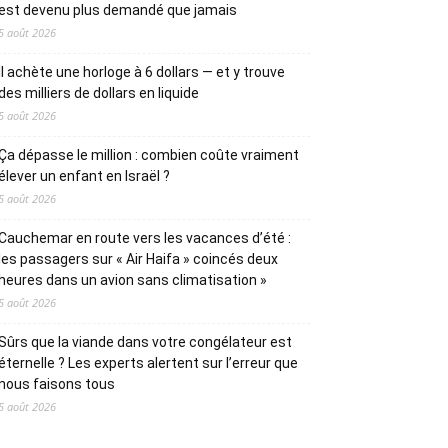
est devenu plus demandé que jamais
5 août 2026
Il achète une horloge à 6 dollars — et y trouve
des milliers de dollars en liquide
5 août 2026
Ça dépasse le million : combien coûte vraiment
élever un enfant en Israël ?
5 août 2026
Cauchemar en route vers les vacances d’été :
les passagers sur « Air Haifa » coincés deux
heures dans un avion sans climatisation »
5 août 2026
Sûrs que la viande dans votre congélateur est
éternelle ? Les experts alertent sur l’erreur que
nous faisons tous
5 août 2026