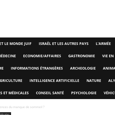
ET LE MONDE JUIF
ISRAËL ET LES AUTRES PAYS
L’ARMÉE
ÉDECINE
ECONOMIE/AFFAIRES
GASTRONOMIE
VIE EN
ME
INFORMATIONS ÉTRANGÈRES
ARCHEOLOGIE
ANIM
GRICULTURE
INTELLIGENCE ARTIFICIELLE
NATURE
AL
S ET MÉDICALES
CONSEIL SANTÉ
PSYCHOLOGIE
VÉHIC
uences du manque de sommeil ?
édicales