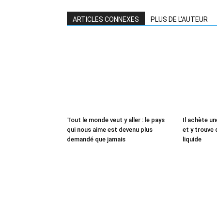
ARTICLES CONNEXES
PLUS DE L'AUTEUR
Tout le monde veut y aller : le pays
Il achète un
qui nous aime est devenu plus
et y trouve 
demandé que jamais
liquide