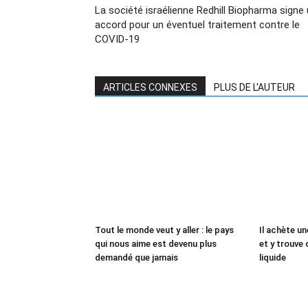
La société israélienne Redhill Biopharma signe
accord pour un éventuel traitement contre le
COVID-19
ARTICLES CONNEXES
PLUS DE L'AUTEUR
Tout le monde veut y aller : le pays
Il achète un
qui nous aime est devenu plus
et y trouve 
demandé que jamais
liquide