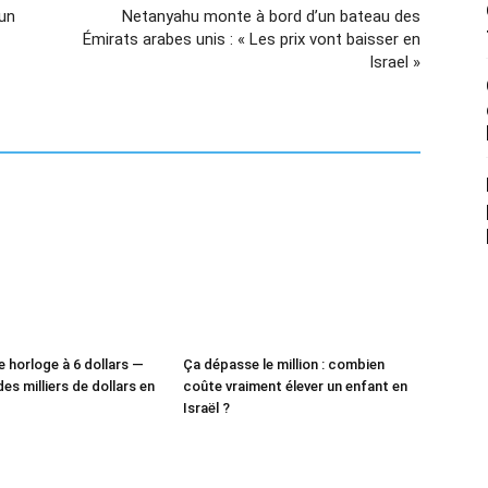
 un
Netanyahu monte à bord d’un bateau des
Émirats arabes unis : « Les prix vont baisser en
Israel »
e horloge à 6 dollars —
Ça dépasse le million : combien
des milliers de dollars en
coûte vraiment élever un enfant en
Israël ?