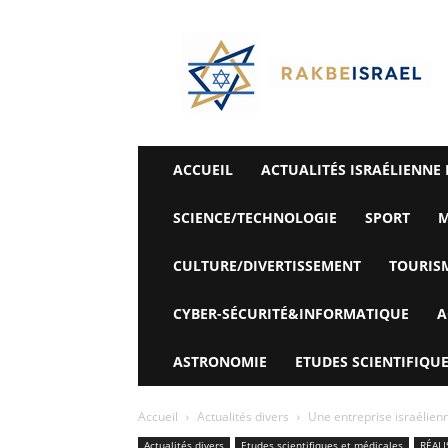
©
Rak
Be
Israel-
Sté
Alyaexpress-
News
ACCUEIL
ACTUALITÉS ISRAÉLIENNE 
SCIENCE/TECHNOLOGIE
SPORT
M
CULTURE/DIVERTISSEMENT
TOURIS
CYBER-SÉCURITÉ&INFORMATIQUE
A
ASTRONOMIE
ETUDES SCIENTIFIQUE
Accueil
Actualités divers
Une entreprise israélienn
Actualités divers
Etudes scientifiques et médicales
RÉALI