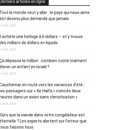
Derniers articles en ligne
Tout le monde veut y aller : le pays qui nous aime
est devenu plus demandé que jamais
5 août 2026
Il achète une horloge à 6 dollars — et y trouve
des milliers de dollars en liquide
5 août 2026
Ça dépasse le million : combien coûte vraiment
élever un enfant en Israël ?
5 août 2026
Cauchemar en route vers les vacances d’été :
les passagers sur « Air Haifa » coincés deux
heures dans un avion sans climatisation »
5 août 2026
Sûrs que la viande dans votre congélateur est
éternelle ? Les experts alertent sur l’erreur que
nous faisons tous