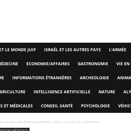
ET LE MONDE JUIF
ISRAËL ET LES AUTRES PAYS
L’ARMÉE
ÉDECINE
ECONOMIE/AFFAIRES
GASTRONOMIE
VIE EN
ME
INFORMATIONS ÉTRANGÈRES
ARCHEOLOGIE
ANIM
GRICULTURE
INTELLIGENCE ARTIFICIELLE
NATURE
AL
S ET MÉDICALES
CONSEIL SANTÉ
PSYCHOLOGIE
VÉHIC
e voit des résultats prometteurs dans un essai de traitement...
SATIONS MÉDICALES