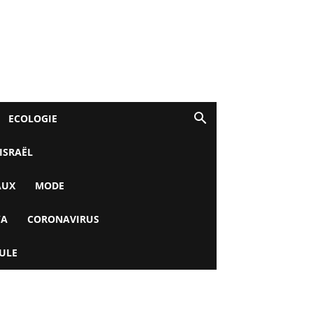
ECOLOGIE
 ISRAËL
AUX
MODE
YA
CORONAVIRUS
ULE