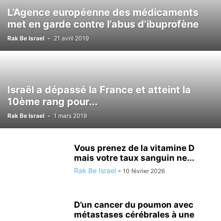
LOISIRS
MÉDECINE ALTERNATIVE
METEO
MODE
NATURE
L’Agence européenne des médicaments
NUTRITIONISME
PSYCHOLOGIE
RÉALISATIONS MÉDICALES
met en garde contre l’abus d’ibuprofène
SCIENCE ET TECHNOLOGIE
SECOURISME
SPORT
TOURISME
Rak Be Israel
-
21 avril 2019
TSAHAL
VALEURS DE L'ETAT JUIF
VÉHICULE
VIE EN ISRAËL
Israël a dépassé la France et atteint la
10ème rang pour...
Rak Be Israel
-
1 mars 2019
Vous prenez de la vitamine D
mais votre taux sanguin ne...
Rak Be Israel
-
10 février 2026
D’un cancer du poumon avec
métastases cérébrales à une