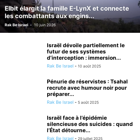
LOISIRS
MÉDECINE ALTERNATIVE
METEO
MODE
NATURE
Elbit élargit la famille E-LynX et connecte
les combattants aux engins...
NUTRITIONISME
PSYCHOLOGIE
RÉALISATIONS MÉDICALES
SCIENCE ET TECHNOLOGIE
SECOURISME
SPORT
TOURISME
Rak Be Israel
-
10 juin 2026
TSAHAL
VALEURS DE L'ETAT JUIF
VÉHICULE
VIE EN ISRAËL
Israël dévoile partiellement le
futur de ses systèmes
d’interception : immersion...
Rak Be Israel
-
10 août 2025
Pénurie de réservistes : Tsahal
recrute avec humour noir pour
préparer...
Rak Be Israel
-
5 août 2025
Israël face à l’épidémie
silencieuse des suicides : quand
l’État détourne...
Rak Be Israel
-
29 juillet 2025