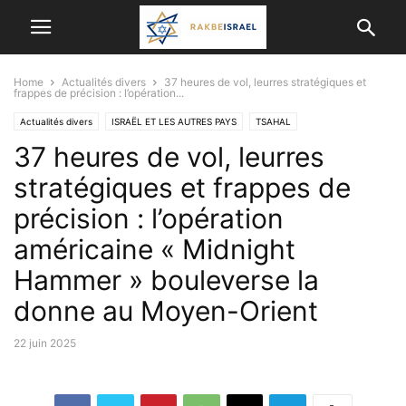
Home
Actualités divers
37 heures de vol, leurres stratégiques et
frappes de précision : l’opération...
Actualités divers
ISRAËL ET LES AUTRES PAYS
TSAHAL
37 heures de vol, leurres
stratégiques et frappes de
précision : l’opération
américaine « Midnight
Hammer » bouleverse la
donne au Moyen-Orient
22 juin 2025