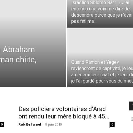
israélien Shlomo Bar : » J’ai
entendu une voix me dire de
descendre parce que je n’avai
pas fini ma...
in Abraham
man chiite,
Quand Ramon et Yegev
reviendront de captivité, je leu
amènerai leur chat et je leur dir
je l’ai gardé pour vous du mieu
Des policiers volontaires d’Arad
ont rendu leur mère bloqué à 45...
Rak Be Israel
-
9 juin 2019
0
0