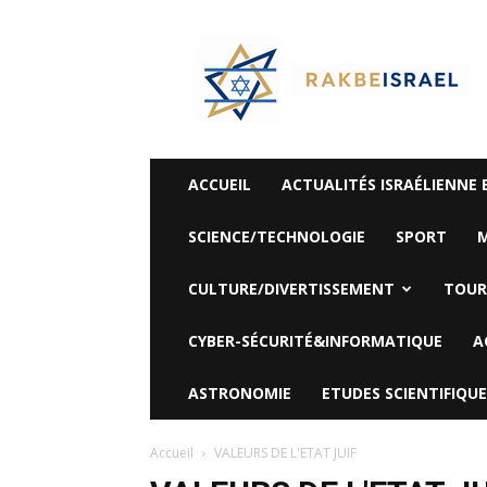
©
Rak
Be
Israel-
Sté
Alyaexpress-
News
ACCUEIL
ACTUALITÉS ISRAÉLIENNE 
SCIENCE/TECHNOLOGIE
SPORT
M
CULTURE/DIVERTISSEMENT
TOUR
CYBER-SÉCURITÉ&INFORMATIQUE
A
ASTRONOMIE
ETUDES SCIENTIFIQUE
Accueil
VALEURS DE L'ETAT JUIF