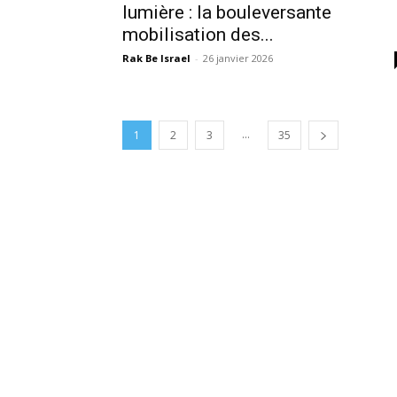
lumière : la bouleversante
mobilisation des...
Rak Be Israel
-
26 janvier 2026
...
1
2
3
35