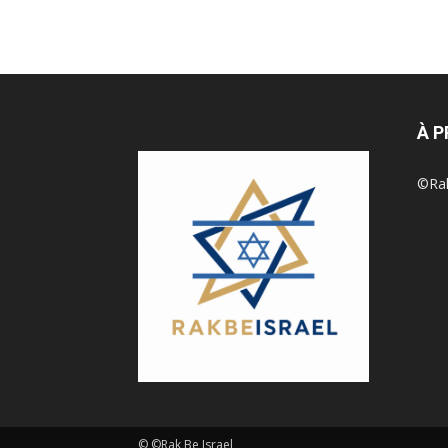
À 
©Rak 
© ©Rak Be Israel