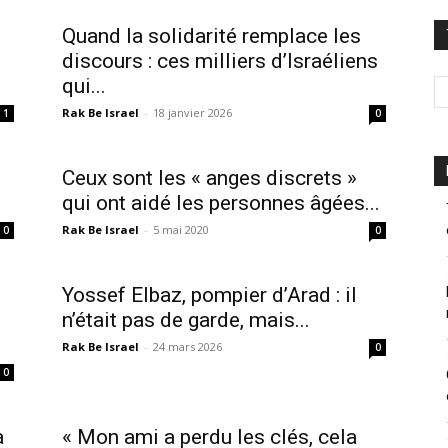
Quand la solidarité remplace les
discours : ces milliers d’Israéliens
qui...
Rak Be Israel
-
18 janvier 2026
1
0
Ceux sont les « anges discrets »
qui ont aidé les personnes âgées...
Rak Be Israel
-
5 mai 2020
0
0
Yossef Elbaz, pompier d’Arad : il
n’était pas de garde, mais...
Rak Be Israel
-
24 mars 2026
0
0
a
« Mon ami a perdu les clés, cela