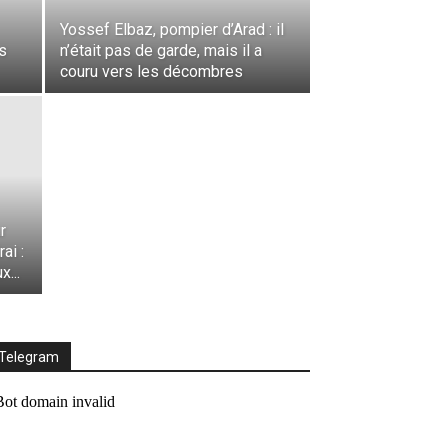
n
Yossef Elbaz, pompier d’Arad : il
d
s
n’était pas de garde, mais il a
e
couru vers les décombres
.
r
ai :
x...
Telegram