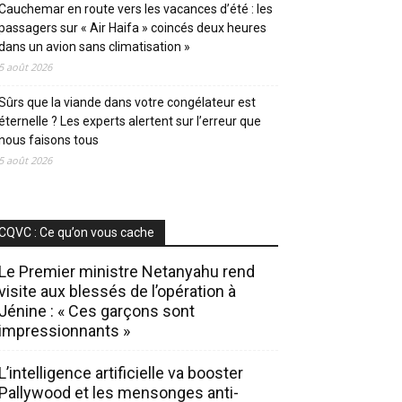
Cauchemar en route vers les vacances d’été : les
passagers sur « Air Haifa » coincés deux heures
dans un avion sans climatisation »
5 août 2026
Sûrs que la viande dans votre congélateur est
éternelle ? Les experts alertent sur l’erreur que
nous faisons tous
5 août 2026
CQVC : Ce qu’on vous cache
Le Premier ministre Netanyahu rend
visite aux blessés de l’opération à
Jénine : « Ces garçons sont
impressionnants »
L’intelligence artificielle va booster
Pallywood et les mensonges anti-