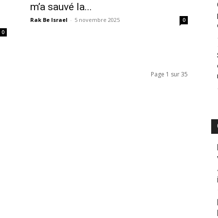
m’a sauvé la...
Rak Be Israel
-
5 novembre 2025
0
0
Page 1 sur 35