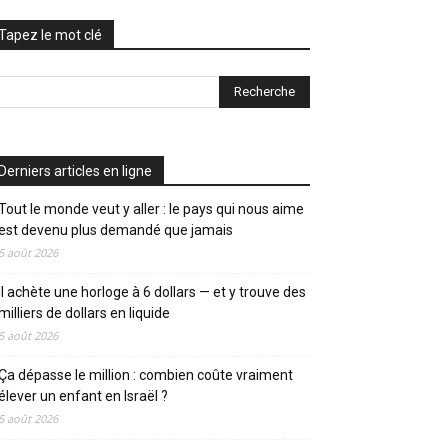
Tapez le mot clé
Derniers articles en ligne
Tout le monde veut y aller : le pays qui nous aime
est devenu plus demandé que jamais
5 août 2026
Il achète une horloge à 6 dollars — et y trouve des
milliers de dollars en liquide
5 août 2026
Ça dépasse le million : combien coûte vraiment
élever un enfant en Israël ?
5 août 2026