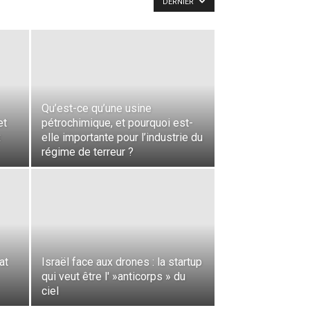
DERNIER
Qu’est-ce qu’une usine
et
pétrochimique, et pourquoi est-
x
elle importante pour l’industrie du
régime de terreur ?
at
Israël face aux drones : la startup
qui veut être l' »anticorps » du
ciel