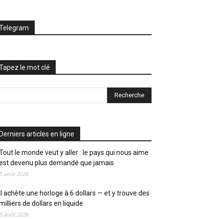
Telegram
Tapez le mot clé
Derniers articles en ligne
Tout le monde veut y aller : le pays qui nous aime
est devenu plus demandé que jamais
5 août 2026
Il achète une horloge à 6 dollars — et y trouve des
milliers de dollars en liquide
5 août 2026