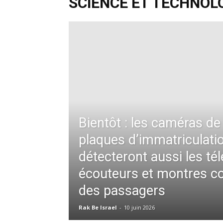
SCIENCE ET TECHNOL
Bientôt : les caméras de
plaques d’immatriculati
détecteront aussi les té
écouteurs et montres c
des passagers
Rak Be Israel
-
10 juin 2026