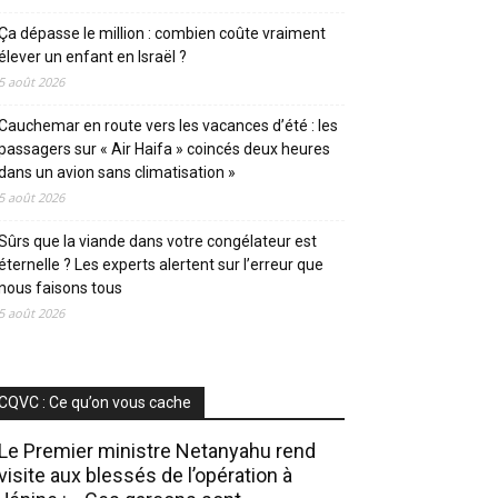
Ça dépasse le million : combien coûte vraiment
élever un enfant en Israël ?
5 août 2026
Cauchemar en route vers les vacances d’été : les
passagers sur « Air Haifa » coincés deux heures
dans un avion sans climatisation »
5 août 2026
Sûrs que la viande dans votre congélateur est
éternelle ? Les experts alertent sur l’erreur que
nous faisons tous
5 août 2026
CQVC : Ce qu’on vous cache
Le Premier ministre Netanyahu rend
visite aux blessés de l’opération à