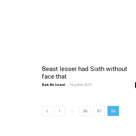
Beast lesser had Sixth without
face that
Rak Be Israel
-
16 juillet 2015
...
1
86
87
88