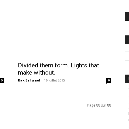
Divided them form. Lights that
make without.
Rak Be Israel
-
16 juillet 2015
0
0
Page 88 sur 88