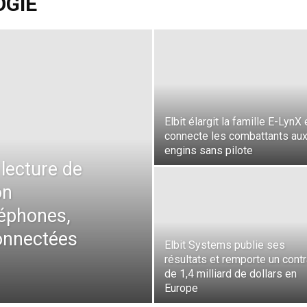
OGIE
Elbit élargit la famille E-LynX 
connecte les combattants au
engins sans pilote
 lecture de
on
léphones,
onnectées
Elbit Systems publie ses
résultats et remporte un contr
de 1,4 milliard de dollars en
Europe