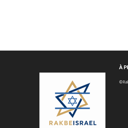
À 
©Rak 