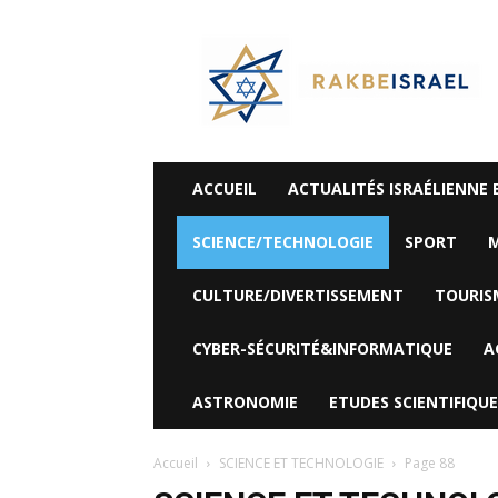
©
Rak
Be
Israel-
Sté
Alyaexpress-
News
ACCUEIL
ACTUALITÉS ISRAÉLIENNE 
SCIENCE/TECHNOLOGIE
SPORT
M
CULTURE/DIVERTISSEMENT
TOURIS
CYBER-SÉCURITÉ&INFORMATIQUE
A
ASTRONOMIE
ETUDES SCIENTIFIQUE
Accueil
SCIENCE ET TECHNOLOGIE
Page 88