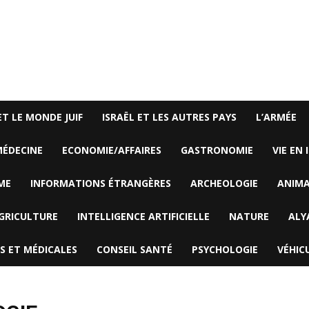
ET LE MONDE JUIF
ISRAËL ET LES AUTRES PAYS
L’ARMÉE
ÉDECINE
ECONOMIE/AFFAIRES
GASTRONOMIE
VIE EN 
ME
INFORMATIONS ÉTRANGÈRES
ARCHEOLOGIE
ANIM
GRICULTURE
INTELLIGENCE ARTIFICIELLE
NATURE
ALY
S ET MÉDICALES
CONSEIL SANTÉ
PSYCHOLOGIE
VÉHIC