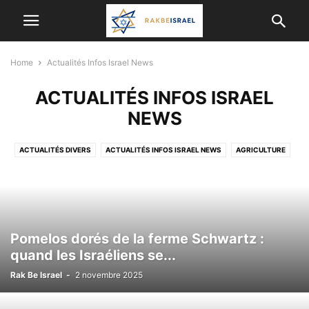
Home
Actualités Infos Israel News
ACTUALITÉS INFOS ISRAEL
NEWS
ACTUALITÉS DIVERS
ACTUALITÉS INFOS ISRAEL NEWS
AGRICULTURE
ALYA
ANIMAUX
ARCHEOLOGIE
ASTRONOMIE
BON PLAN
BONS CONSEILS POUR LES OLIM DE FRANCE
CÉLÉBRITÉS ISRAÉLIENNES
CONSEIL SANTÉ
CORONAVIRUS
CULTURE, DIVERTISSEMENT EN ISRAËL
CYBER-SÉCURITÉ&INFORMATIQUE
Pomelos dorés de la ferme Schwartz :
DERNIERS ÉVÉNEMENTS A NE PAS MANQUER
ECOLOGIE
quand les Israéliens se...
ECONOMIE ET ​​AFFAIRES
ETUDES SCIENTIFIQUES ET MÉDICALES
Rak Be Israel
-
2 novembre 2025
GASTRONOMIE
HUMANITAIRE
HUMOUR
INFORMATIONS ÉTRANGÈRES
INTELLIGENCE ARTIFICIELLE