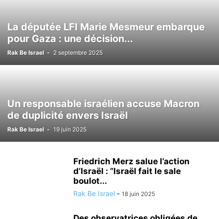
ISRAËL ET LES AUTRES PAYS
JUDAISME/ RELIGION
KINÉSIOLOGIE
La députée LFI Marie Mesmeur embarque
LOISIRS
MÉDECINE ALTERNATIVE
METEO
MODE
NATURE
pour Gaza : une décision...
NUTRITIONISME
PSYCHOLOGIE
RÉALISATIONS MÉDICALES
SCIENCE ET TECHNOLOGIE
SECOURISME
SPORT
TOURISME
Rak Be Israel
-
2 septembre 2025
TSAHAL
VALEURS DE L'ETAT JUIF
VÉHICULE
VIE EN ISRAËL
Un responsable israélien accuse Macron
de duplicité envers Israël
Rak Be Israel
-
19 juin 2025
Friedrich Merz salue l’action
d’Israël : “Israël fait le sale
boulot...
Rak Be Israel
-
18 juin 2025
Des observatrices obligées de