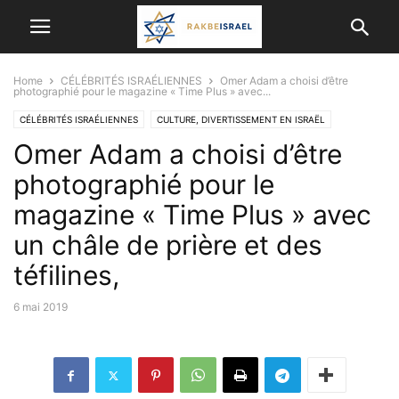
Home
CÉLÉBRITÉS ISRAÉLIENNES
Omer Adam a choisi d’être
photographié pour le magazine « Time Plus » avec...
CÉLÉBRITÉS ISRAÉLIENNES
CULTURE, DIVERTISSEMENT EN ISRAËL
Omer Adam a choisi d’être
JUDAISME/ RELIGION
photographié pour le
magazine « Time Plus » avec
un châle de prière et des
téfilines,
6 mai 2019