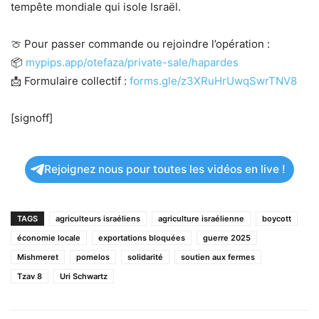
tempête mondiale qui isole Israël.
🍈 Pour passer commande ou rejoindre l’opération :
📦
mypips.app/otefaza/private-sale/hapardes
📩 Formulaire collectif :
forms.gle/z3XRuHrUwqSwrTNV8
[signoff]
Rejoignez nous pour toutes les vidéos en live !
TAGS
agriculteurs israéliens
agriculture israélienne
boycott
économie locale
exportations bloquées
guerre 2025
Mishmeret
pomelos
solidarité
soutien aux fermes
Tzav 8
Uri Schwartz