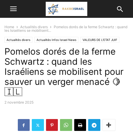
Home
Actualités divers
Pomelos dorés de la ferme Schwartz : quand
les Israéliens se mobilisent...
Actualités divers
Actualités Infos Israel News
VALEURS DE L'ETAT JUIF
Pomelos dorés de la ferme
VIE EN ISRAËL
Schwartz : quand les
Israéliens se mobilisent pour
sauver un verger menacé 🍋
🇮🇱
2 novembre 2025