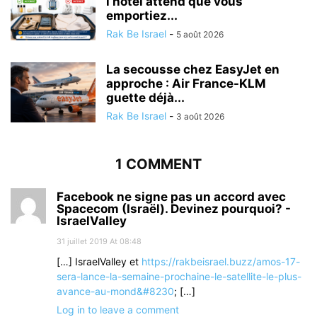
l’hôtel attend que vous
emportiez...
Rak Be Israel
-
5 août 2026
La secousse chez EasyJet en
approche : Air France-KLM
guette déjà...
Rak Be Israel
-
3 août 2026
1 COMMENT
Facebook ne signe pas un accord avec
Spacecom (Israël). Devinez pourquoi? -
IsraelValley
31 juillet 2019 At 08:48
[…] IsraelValley et
https://rakbeisrael.buzz/amos-17-
sera-lance-la-semaine-prochaine-le-satellite-le-plus-
avance-au-mond&#8230
; […]
Log in to leave a comment