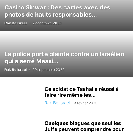
Casino Sinwar : Des cartes avec des
LOISIRS
MÉDECINE ALTERNATIVE
METEO
MODE
NATURE
photos de hauts responsables...
NUTRITIONISME
PSYCHOLOGIE
RÉALISATIONS MÉDICALES
SCIENCE ET TECHNOLOGIE
SECOURISME
SPORT
TOURISME
Rak Be Israel
-
2 décembre 2023
TSAHAL
VALEURS DE L'ETAT JUIF
VÉHICULE
VIE EN ISRAËL
La police porte plainte contre un Israélien
qui a serré Messi...
Rak Be Israel
-
29 septembre 2022
Ce soldat de Tsahal a réussi à
faire rire même les...
Rak Be Israel
-
3 février 2020
Quelques blagues que seul les
Juifs peuvent comprendre pour