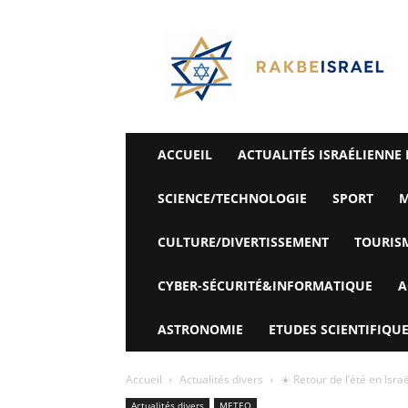
©
Rak
Be
Israel-
Sté
Alyaexpress-
News
ACCUEIL
ACTUALITÉS ISRAÉLIENNE 
SCIENCE/TECHNOLOGIE
SPORT
M
CULTURE/DIVERTISSEMENT
TOURIS
CYBER-SÉCURITÉ&INFORMATIQUE
A
ASTRONOMIE
ETUDES SCIENTIFIQUE
Accueil
Actualités divers
☀️ Retour de l’été en Israë
Actualités divers
METEO