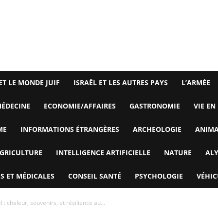
ET LE MONDE JUIF
ISRAËL ET LES AUTRES PAYS
L’ARMÉE
ÉDECINE
ECONOMIE/AFFAIRES
GASTRONOMIE
VIE EN
ME
INFORMATIONS ÉTRANGÈRES
ARCHEOLOGIE
ANIM
GRICULTURE
INTELLIGENCE ARTIFICIELLE
NATURE
AL
S ET MÉDICALES
CONSEIL SANTÉ
PSYCHOLOGIE
VÉHIC
l : chaleur, souvenirs, et résilience au...