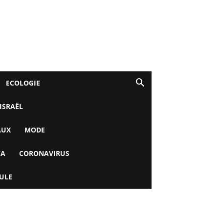
ECOLOGIE
 ISRAËL
AUX
MODE
YA
CORONAVIRUS
ULE