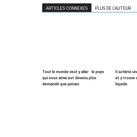
ARTICLES CONNEXES
PLUS DE L'AUTEUR
Tout le monde veut y aller : le pays
Il achète un
qui nous aime est devenu plus
et y trouve 
demandé que jamais
liquide