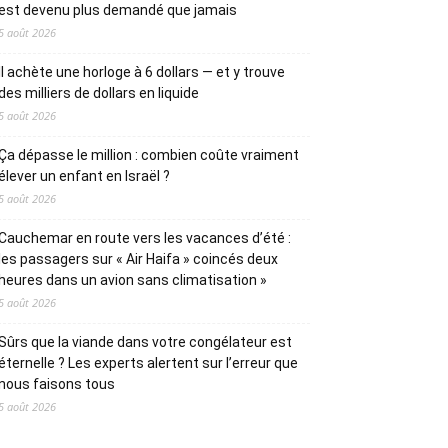
est devenu plus demandé que jamais
5 août 2026
Il achète une horloge à 6 dollars — et y trouve
des milliers de dollars en liquide
5 août 2026
Ça dépasse le million : combien coûte vraiment
élever un enfant en Israël ?
5 août 2026
Cauchemar en route vers les vacances d’été :
les passagers sur « Air Haifa » coincés deux
heures dans un avion sans climatisation »
5 août 2026
Sûrs que la viande dans votre congélateur est
éternelle ? Les experts alertent sur l’erreur que
nous faisons tous
5 août 2026