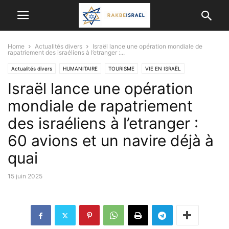
Home
Actualités divers
Israël lance une opération mondiale de
rapatriement des israéliens à l’etranger :...
Actualités divers
HUMANITAIRE
TOURISME
VIE EN ISRAËL
Israël lance une opération
mondiale de rapatriement
des israéliens à l’etranger :
60 avions et un navire déjà à
quai
15 juin 2025