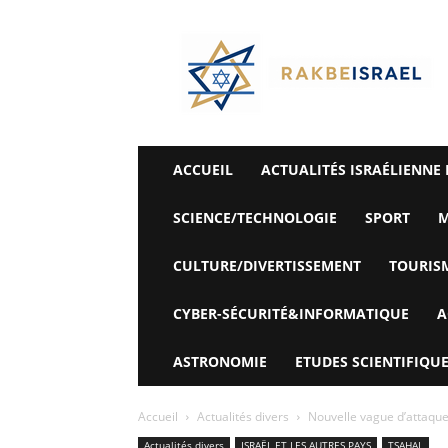
©
Rak
Be
Israel-
Sté
Alyaexpress-
News
ACCUEIL
ACTUALITÉS ISRAÉLIENNE 
SCIENCE/TECHNOLOGIE
SPORT
M
CULTURE/DIVERTISSEMENT
TOURIS
CYBER-SÉCURITÉ&INFORMATIQUE
A
ASTRONOMIE
ETUDES SCIENTIFIQUE
Accueil
Actualités divers
Nouvelle vague d’attaque
Actualités divers
ISRAËL ET LES AUTRES PAYS
TSAHAL