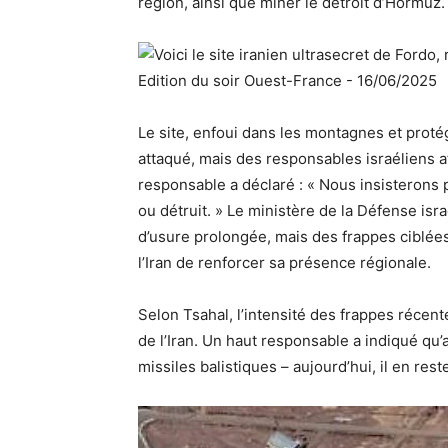
région, ainsi que miner le détroit d’Hormuz.
Le site, enfoui dans les montagnes et prot
attaqué, mais des responsables israéliens af
responsable a déclaré : « Nous insisterons po
ou détruit. » Le ministère de la Défense isr
d’usure prolongée, mais des frappes ciblée
l’Iran de renforcer sa présence régionale.
Selon Tsahal, l’intensité des frappes récen
de l’Iran. Un haut responsable a indiqué qu’a
missiles balistiques – aujourd’hui, il en rest