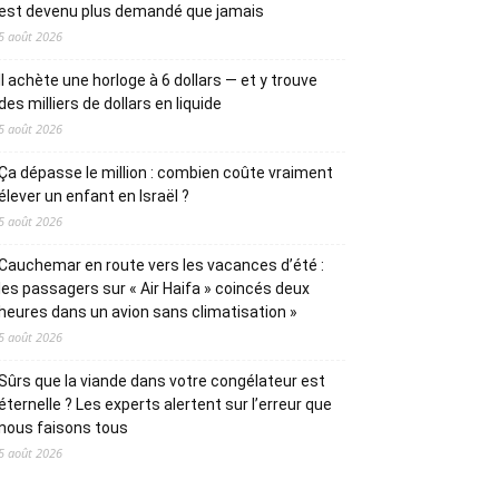
est devenu plus demandé que jamais
5 août 2026
Il achète une horloge à 6 dollars — et y trouve
des milliers de dollars en liquide
5 août 2026
Ça dépasse le million : combien coûte vraiment
élever un enfant en Israël ?
5 août 2026
Cauchemar en route vers les vacances d’été :
les passagers sur « Air Haifa » coincés deux
heures dans un avion sans climatisation »
5 août 2026
Sûrs que la viande dans votre congélateur est
éternelle ? Les experts alertent sur l’erreur que
nous faisons tous
5 août 2026