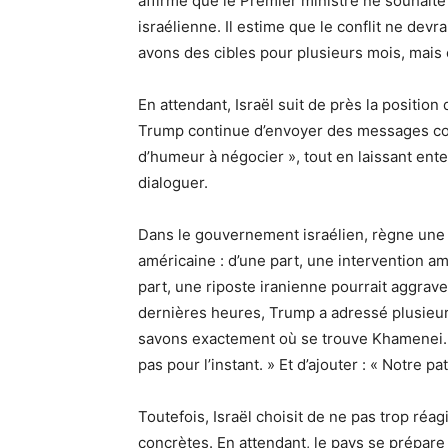
affirmé que le Premier ministre ne souhait
israélienne. Il estime que le conflit ne dev
avons des cibles pour plusieurs mois, mais ce 
En attendant, Israël suit de près la positi
Trump continue d’envoyer des messages contr
d’humeur à négocier », tout en laissant ente
dialoguer.
Dans le gouvernement israélien, règne une g
américaine : d’une part, une intervention amé
part, une riposte iranienne pourrait aggraver
dernières heures, Trump a adressé plusieur
savons exactement où se trouve Khamenei. C
pas pour l’instant. » Et d’ajouter : « Notre p
Toutefois, Israël choisit de ne pas trop réag
concrètes. En attendant, le pays se prépare 