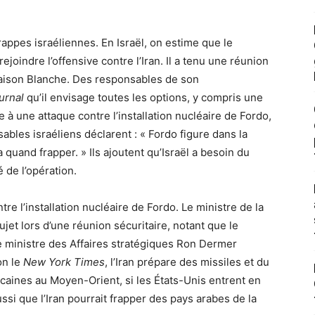
rappes israéliennes. En Israël, on estime que le
joindre l’offensive contre l’Iran. Il a tenu une réunion
 Maison Blanche. Des responsables de son
urnal
qu’il envisage toutes les options, y compris une
e à une attaque contre l’installation nucléaire de Fordo,
ables israéliens déclarent : « Fordo figure dans la
 quand frapper. » Ils ajoutent qu’Israël a besoin du
 de l’opération.
re l’installation nucléaire de Fordo. Le ministre de la
ujet lors d’une réunion sécuritaire, notant que le
 ministre des Affaires stratégiques Ron Dermer
on le
New York Times
, l’Iran prépare des missiles et du
icaines au Moyen-Orient, si les États-Unis entrent en
si que l’Iran pourrait frapper des pays arabes de la