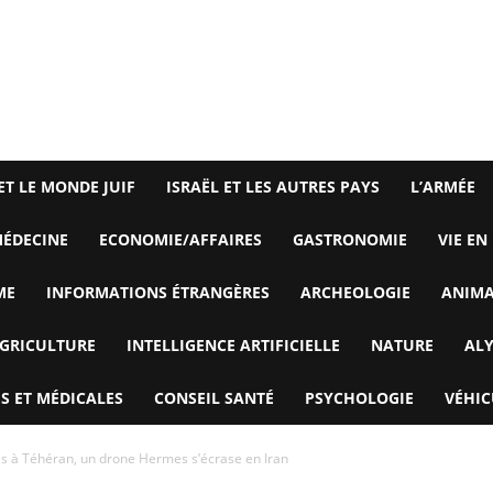
ET LE MONDE JUIF
ISRAËL ET LES AUTRES PAYS
L’ARMÉE
ÉDECINE
ECONOMIE/AFFAIRES
GASTRONOMIE
VIE EN
ME
INFORMATIONS ÉTRANGÈRES
ARCHEOLOGIE
ANIM
GRICULTURE
INTELLIGENCE ARTIFICIELLE
NATURE
AL
S ET MÉDICALES
CONSEIL SANTÉ
PSYCHOLOGIE
VÉHIC
s à Téhéran, un drone Hermes s’écrase en Iran