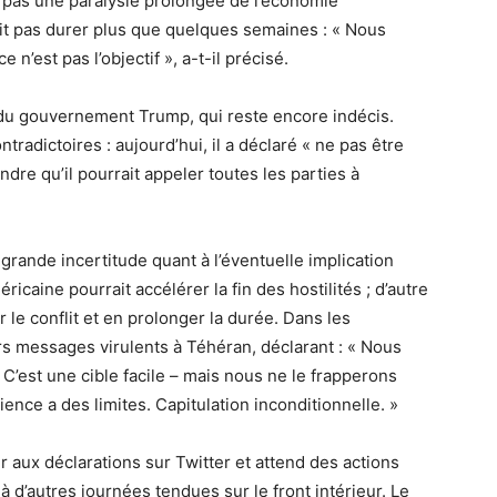
e pas une paralysie prolongée de l’économie
rait pas durer plus que quelques semaines : « Nous
n’est pas l’objectif », a-t-il précisé.
on du gouvernement Trump, qui reste encore indécis.
adictoires : aujourd’hui, il a déclaré « ne pas être
ndre qu’il pourrait appeler toutes les parties à
rande incertitude quant à l’éventuelle implication
ricaine pourrait accélérer la fin des hostilités ; d’autre
 le conflit et en prolonger la durée. Dans les
s messages virulents à Téhéran, déclarant : « Nous
’est une cible facile – mais nous ne le frapperons
atience a des limites. Capitulation inconditionnelle. »
ir aux déclarations sur Twitter et attend des actions
à d’autres journées tendues sur le front intérieur. Le